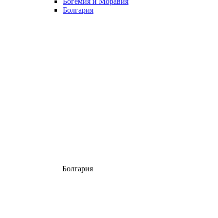
Богемия и Моравия
Болгария
Болгария