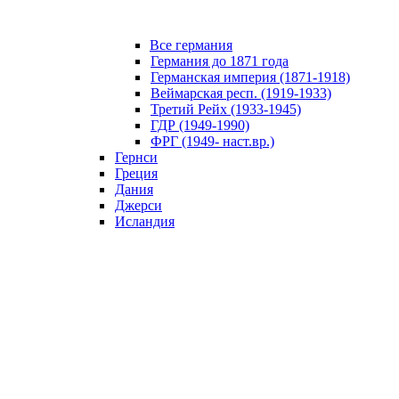
Все германия
Германия до 1871 года
Германская империя (1871-1918)
Веймарская респ. (1919-1933)
Третий Рейх (1933-1945)
ГДР (1949-1990)
ФРГ (1949- наст.вр.)
Гернси
Греция
Дания
Джерси
Исландия