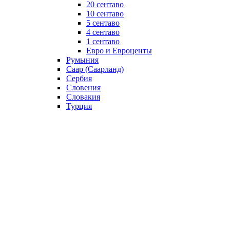
20 сентаво
10 сентаво
5 сентаво
4 сентаво
1 сентаво
Евро и Евроценты
Румыния
Саар (Саарланд)
Сербия
Словения
Словакия
Турция