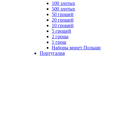
100 злотых
500 злотых
50 грошей
20 грошей
10 грошей
5 грошей
2 гроша
1 грош
Наборы монет Польши
Португалия