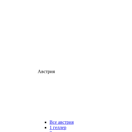
Австрия
Все австрия
1 геллер