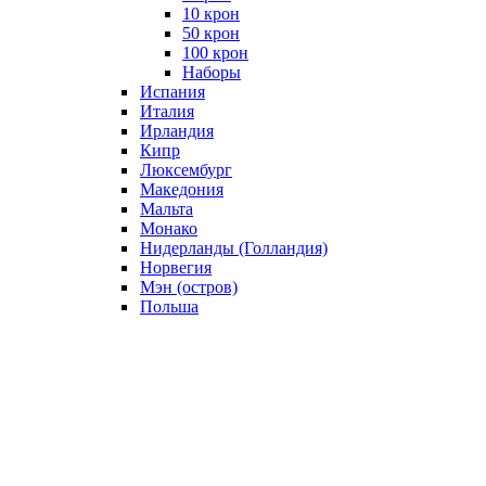
10 крон
50 крон
100 крон
Наборы
Испания
Италия
Ирландия
Кипр
Люксембург
Македония
Мальта
Монако
Нидерланды (Голландия)
Норвегия
Мэн (остров)
Польша