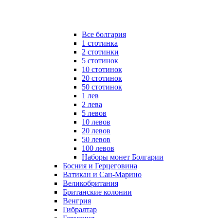
Все болгария
1 стотинка
2 стотинки
5 стотинок
10 стотинок
20 стотинок
50 стотинок
1 лев
2 лева
5 левов
10 левов
20 левов
50 левов
100 левов
Наборы монет Болгарии
Босния и Герцеговина
Ватикан и Сан-Марино
Великобритания
Британские колонии
Венгрия
Гибралтар