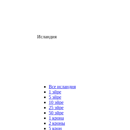
Исландия
Все исландия
1 эйре
5 эйре
10 эйре
25 эйре
50 эйре
1 крона
2 кроны
5 крон