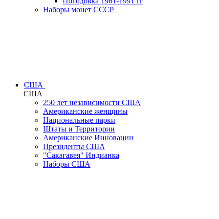
Погодовка 1961-1991 гг
Наборы монет СССР
США
США
250 лет независимости США
Американские женщины
Национальные парки
Штаты и Территории
Американские Инновации
Президенты США
"Сакагавея" Индианка
Наборы США