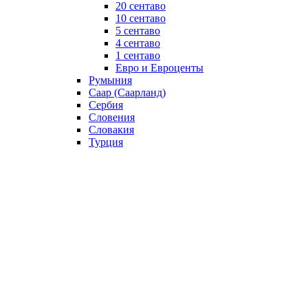
20 сентаво
10 сентаво
5 сентаво
4 сентаво
1 сентаво
Евро и Евроценты
Румыния
Саар (Саарланд)
Сербия
Словения
Словакия
Турция