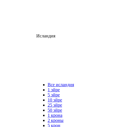
Исландия
Все исландия
1 эйре
5 эйре
10 эйре
25 эйре
50 эйре
1 крона
2 кроны
5 крон