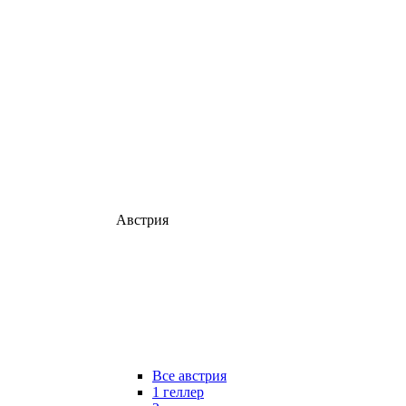
Австрия
Все австрия
1 геллер