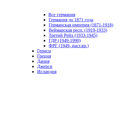
Все германия
Германия до 1871 года
Германская империя (1871-1918)
Веймарская респ. (1919-1933)
Третий Рейх (1933-1945)
ГДР (1949-1990)
ФРГ (1949- наст.вр.)
Гернси
Греция
Дания
Джерси
Исландия