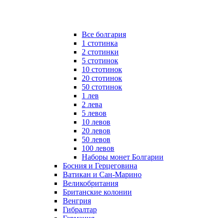
Все болгария
1 стотинка
2 стотинки
5 стотинок
10 стотинок
20 стотинок
50 стотинок
1 лев
2 лева
5 левов
10 левов
20 левов
50 левов
100 левов
Наборы монет Болгарии
Босния и Герцеговина
Ватикан и Сан-Марино
Великобритания
Британские колонии
Венгрия
Гибралтар