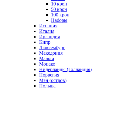
10 крон
50 крон
100 крон
Наборы
Испания
Италия
Ирландия
Кипр
Люксембург
Македония
Мальта
Монако
Нидерланды (Голландия)
Норвегия
Мэн (остров)
Польша