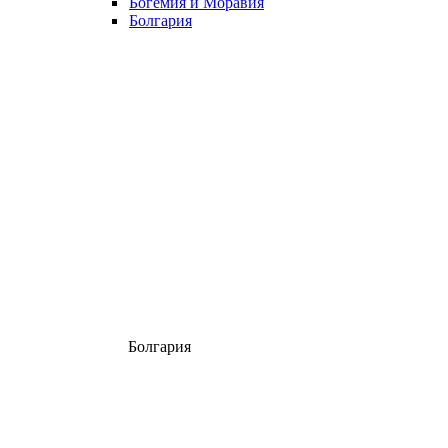
Богемия и Моравия
Болгария
Болгария