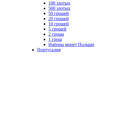
100 злотых
500 злотых
50 грошей
20 грошей
10 грошей
5 грошей
2 гроша
1 грош
Наборы монет Польши
Португалия