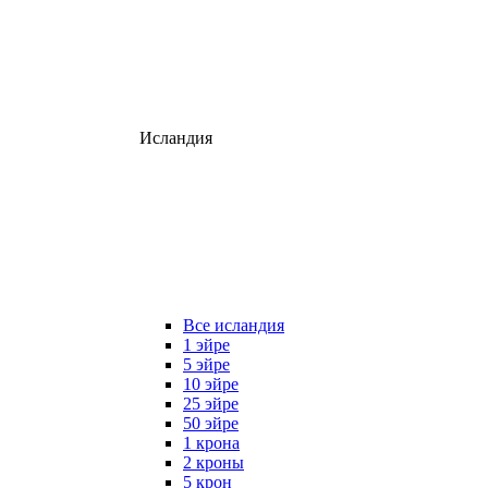
Исландия
Все исландия
1 эйре
5 эйре
10 эйре
25 эйре
50 эйре
1 крона
2 кроны
5 крон