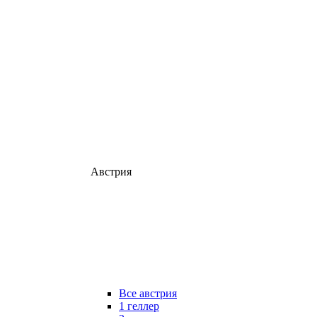
Австрия
Все австрия
1 геллер