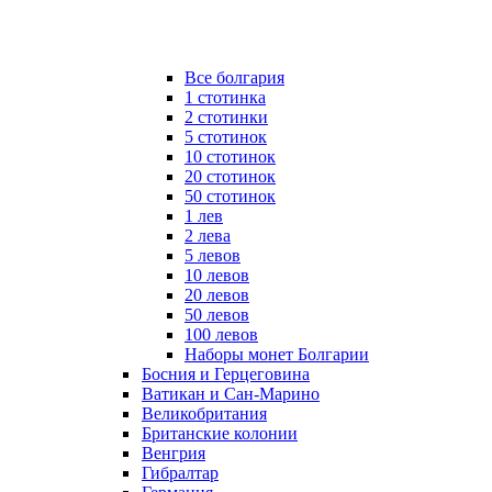
Все болгария
1 стотинка
2 стотинки
5 стотинок
10 стотинок
20 стотинок
50 стотинок
1 лев
2 лева
5 левов
10 левов
20 левов
50 левов
100 левов
Наборы монет Болгарии
Босния и Герцеговина
Ватикан и Сан-Марино
Великобритания
Британские колонии
Венгрия
Гибралтар