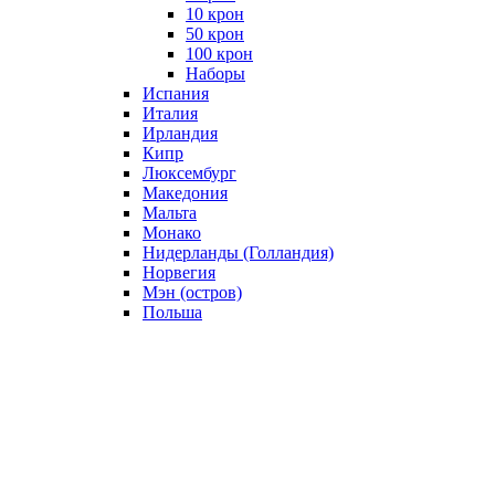
10 крон
50 крон
100 крон
Наборы
Испания
Италия
Ирландия
Кипр
Люксембург
Македония
Мальта
Монако
Нидерланды (Голландия)
Норвегия
Мэн (остров)
Польша