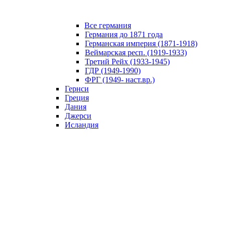
Все германия
Германия до 1871 года
Германская империя (1871-1918)
Веймарская респ. (1919-1933)
Третий Рейх (1933-1945)
ГДР (1949-1990)
ФРГ (1949- наст.вр.)
Гернси
Греция
Дания
Джерси
Исландия