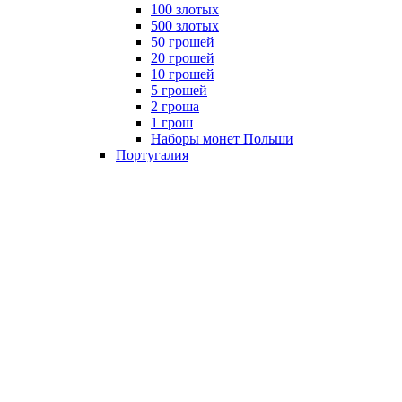
100 злотых
500 злотых
50 грошей
20 грошей
10 грошей
5 грошей
2 гроша
1 грош
Наборы монет Польши
Португалия