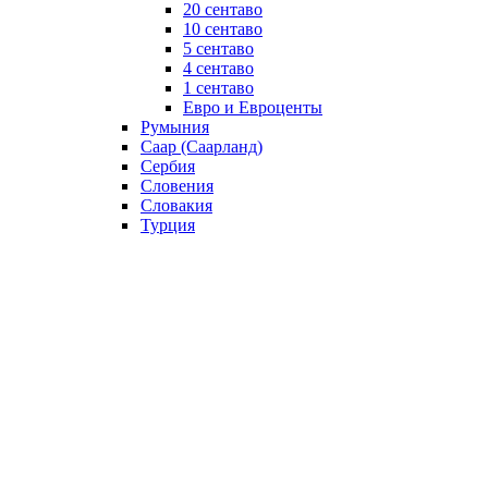
20 сентаво
10 сентаво
5 сентаво
4 сентаво
1 сентаво
Евро и Евроценты
Румыния
Саар (Саарланд)
Сербия
Словения
Словакия
Турция