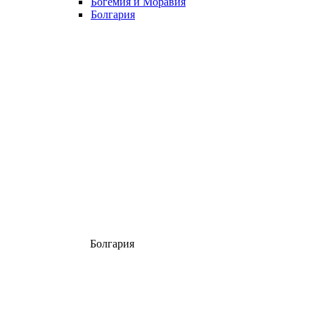
Богемия и Моравия
Болгария
Болгария