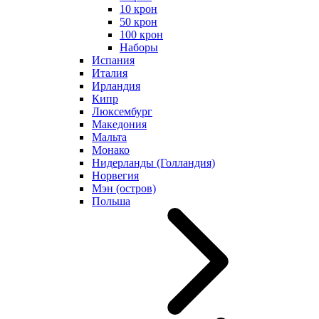
10 крон
50 крон
100 крон
Наборы
Испания
Италия
Ирландия
Кипр
Люксембург
Македония
Мальта
Монако
Нидерланды (Голландия)
Норвегия
Мэн (остров)
Польша