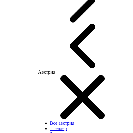
Австрия
Все австрия
1 геллер