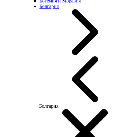
Богемия и Моравия
Болгария
Болгария