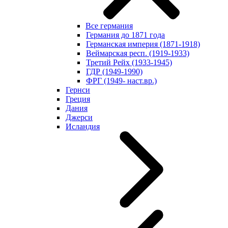
Все германия
Германия до 1871 года
Германская империя (1871-1918)
Веймарская респ. (1919-1933)
Третий Рейх (1933-1945)
ГДР (1949-1990)
ФРГ (1949- наст.вр.)
Гернси
Греция
Дания
Джерси
Исландия