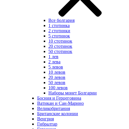
Все болгария
1 стотинка
2 стотинки
5 стотинок
10 стотинок
20 стотинок
50 стотинок
1 лев
2 лева
5 левов
10 левов
20 левов
50 левов
100 левов
Наборы монет Болгарии
Босния и Герцеговина
Ватикан и Сан-Марино
Великобритания
Британские колонии
Венгрия
Гибралтар