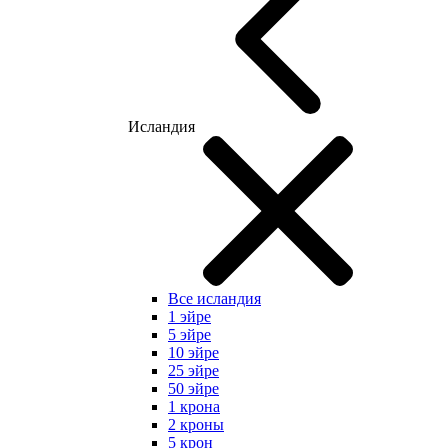
Исландия
Все исландия
1 эйре
5 эйре
10 эйре
25 эйре
50 эйре
1 крона
2 кроны
5 крон