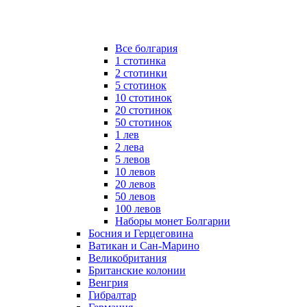
Все болгария
1 стотинка
2 стотинки
5 стотинок
10 стотинок
20 стотинок
50 стотинок
1 лев
2 лева
5 левов
10 левов
20 левов
50 левов
100 левов
Наборы монет Болгарии
Босния и Герцеговина
Ватикан и Сан-Марино
Великобритания
Британские колонии
Венгрия
Гибралтар