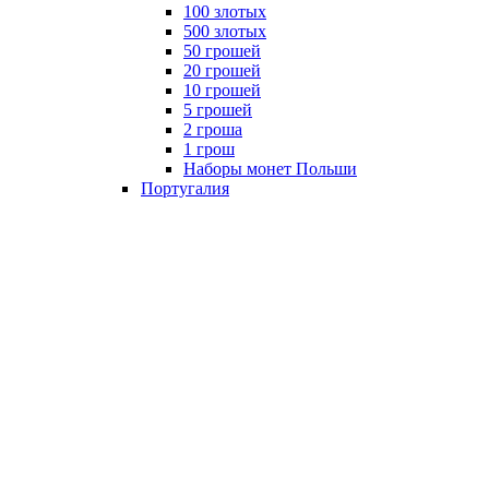
100 злотых
500 злотых
50 грошей
20 грошей
10 грошей
5 грошей
2 гроша
1 грош
Наборы монет Польши
Португалия