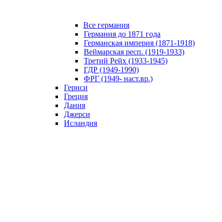
Все германия
Германия до 1871 года
Германская империя (1871-1918)
Веймарская респ. (1919-1933)
Третий Рейх (1933-1945)
ГДР (1949-1990)
ФРГ (1949- наст.вр.)
Гернси
Греция
Дания
Джерси
Исландия