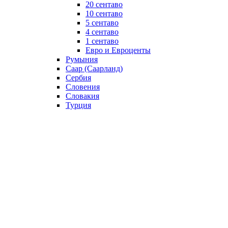
20 сентаво
10 сентаво
5 сентаво
4 сентаво
1 сентаво
Евро и Евроценты
Румыния
Саар (Саарланд)
Сербия
Словения
Словакия
Турция