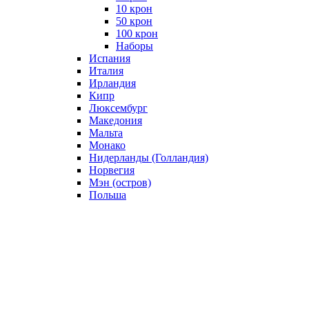
10 крон
50 крон
100 крон
Наборы
Испания
Италия
Ирландия
Кипр
Люксембург
Македония
Мальта
Монако
Нидерланды (Голландия)
Норвегия
Мэн (остров)
Польша