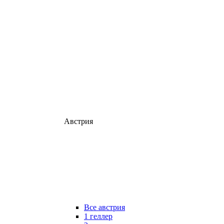
Австрия
Все австрия
1 геллер