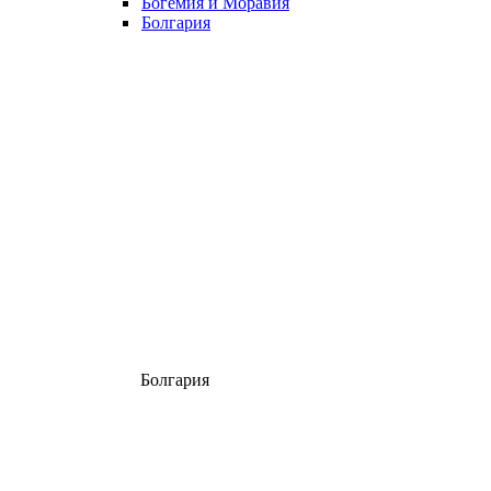
Богемия и Моравия
Болгария
Болгария