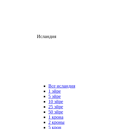
Исландия
Все исландия
1 эйре
5 эйре
10 эйре
25 эйре
50 эйре
1 крона
2 кроны
5 крон