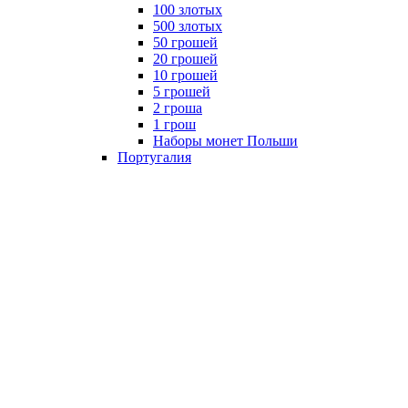
100 злотых
500 злотых
50 грошей
20 грошей
10 грошей
5 грошей
2 гроша
1 грош
Наборы монет Польши
Португалия