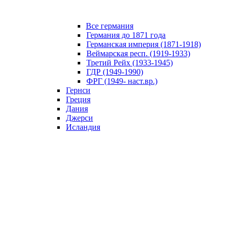
Все германия
Германия до 1871 года
Германская империя (1871-1918)
Веймарская респ. (1919-1933)
Третий Рейх (1933-1945)
ГДР (1949-1990)
ФРГ (1949- наст.вр.)
Гернси
Греция
Дания
Джерси
Исландия