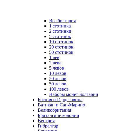
Все болгария
1 стотинка
2 стотинки
5 стотинок
10 стотинок
20 стотинок
50 стотинок
1 лев
2 лева
5 левов
10 левов
20 левов
50 левов
100 левов
Наборы монет Болгарии
Босния и Герцеговина
Ватикан и Сан-Марино
Великобритания
Британские колонии
Венгрия
Гибралтар