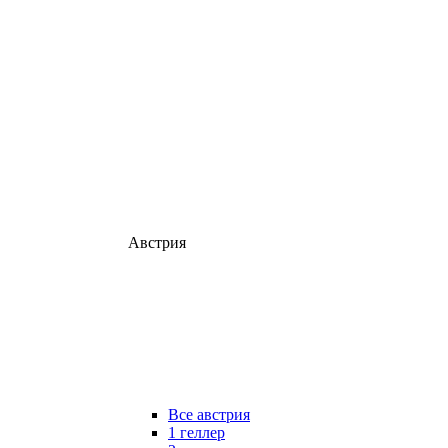
Австрия
Все австрия
1 геллер