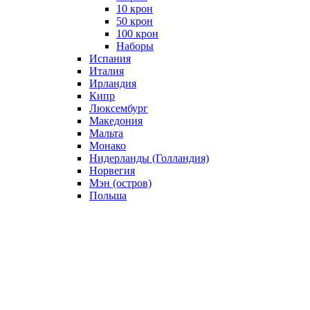
10 крон
50 крон
100 крон
Наборы
Испания
Италия
Ирландия
Кипр
Люксембург
Македония
Мальта
Монако
Нидерланды (Голландия)
Норвегия
Мэн (остров)
Польша