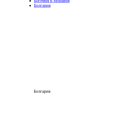
Богемия и Моравия
Болгария
Болгария