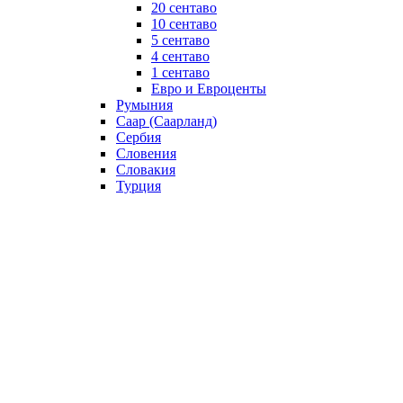
20 сентаво
10 сентаво
5 сентаво
4 сентаво
1 сентаво
Евро и Евроценты
Румыния
Саар (Саарланд)
Сербия
Словения
Словакия
Турция