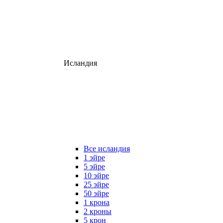
Исландия
Все исландия
1 эйре
5 эйре
10 эйре
25 эйре
50 эйре
1 крона
2 кроны
5 крон