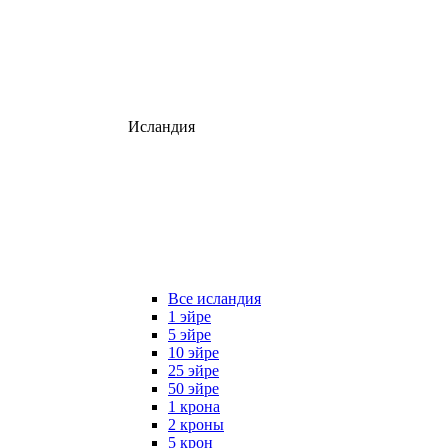
Исландия
Все исландия
1 эйре
5 эйре
10 эйре
25 эйре
50 эйре
1 крона
2 кроны
5 крон