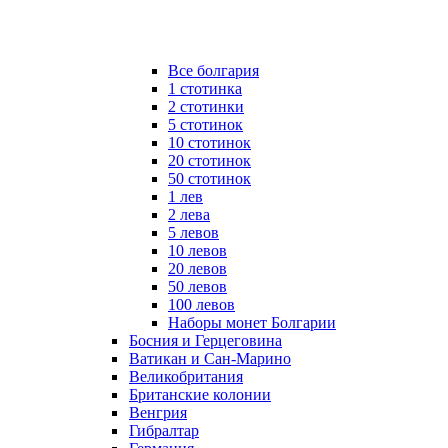
Все болгария
1 стотинка
2 стотинки
5 стотинок
10 стотинок
20 стотинок
50 стотинок
1 лев
2 лева
5 левов
10 левов
20 левов
50 левов
100 левов
Наборы монет Болгарии
Босния и Герцеговина
Ватикан и Сан-Марино
Великобритания
Британские колонии
Венгрия
Гибралтар