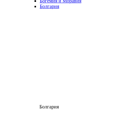
Богемия и Моравия
Болгария
Болгария