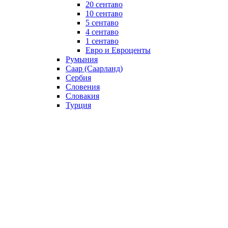
20 сентаво
10 сентаво
5 сентаво
4 сентаво
1 сентаво
Евро и Евроценты
Румыния
Саар (Саарланд)
Сербия
Словения
Словакия
Турция