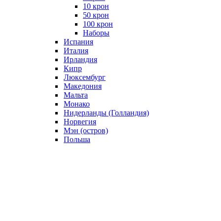
10 крон
50 крон
100 крон
Наборы
Испания
Италия
Ирландия
Кипр
Люксембург
Македония
Мальта
Монако
Нидерланды (Голландия)
Норвегия
Мэн (остров)
Польша