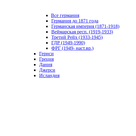
Все германия
Германия до 1871 года
Германская империя (1871-1918)
Веймарская респ. (1919-1933)
Третий Рейх (1933-1945)
ГДР (1949-1990)
ФРГ (1949- наст.вр.)
Гернси
Греция
Дания
Джерси
Исландия