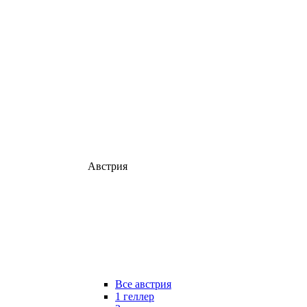
Австрия
Все австрия
1 геллер