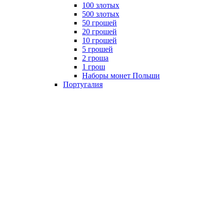
100 злотых
500 злотых
50 грошей
20 грошей
10 грошей
5 грошей
2 гроша
1 грош
Наборы монет Польши
Португалия