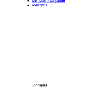
Богемия и Моравия
Болгария
Болгария