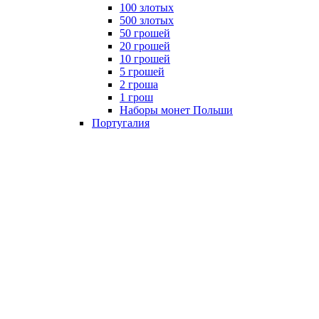
100 злотых
500 злотых
50 грошей
20 грошей
10 грошей
5 грошей
2 гроша
1 грош
Наборы монет Польши
Португалия