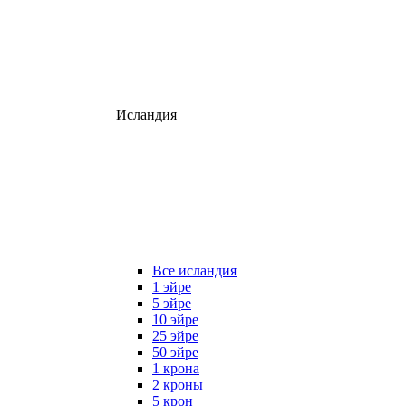
Исландия
Все исландия
1 эйре
5 эйре
10 эйре
25 эйре
50 эйре
1 крона
2 кроны
5 крон