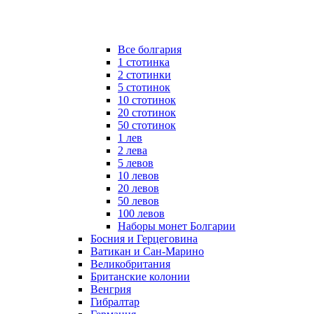
Все болгария
1 стотинка
2 стотинки
5 стотинок
10 стотинок
20 стотинок
50 стотинок
1 лев
2 лева
5 левов
10 левов
20 левов
50 левов
100 левов
Наборы монет Болгарии
Босния и Герцеговина
Ватикан и Сан-Марино
Великобритания
Британские колонии
Венгрия
Гибралтар