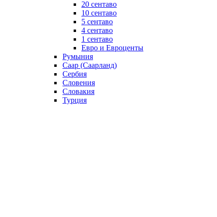
20 сентаво
10 сентаво
5 сентаво
4 сентаво
1 сентаво
Евро и Евроценты
Румыния
Саар (Саарланд)
Сербия
Словения
Словакия
Турция