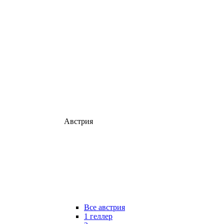
Австрия
Все австрия
1 геллер