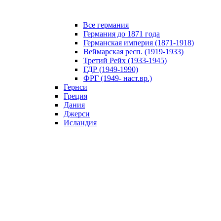
Все германия
Германия до 1871 года
Германская империя (1871-1918)
Веймарская респ. (1919-1933)
Третий Рейх (1933-1945)
ГДР (1949-1990)
ФРГ (1949- наст.вр.)
Гернси
Греция
Дания
Джерси
Исландия