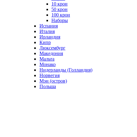
10 крон
50 крон
100 крон
Наборы
Испания
Италия
Ирландия
Кипр
Люксембург
Македония
Мальта
Монако
Нидерланды (Голландия)
Норвегия
Мэн (остров)
Польша