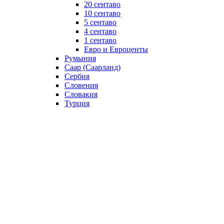
20 сентаво
10 сентаво
5 сентаво
4 сентаво
1 сентаво
Евро и Евроценты
Румыния
Саар (Саарланд)
Сербия
Словения
Словакия
Турция