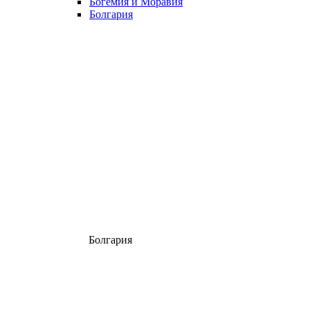
Богемия и Моравия
Болгария
Болгария