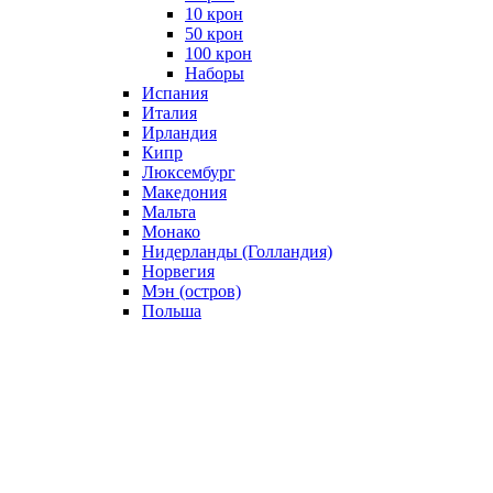
10 крон
50 крон
100 крон
Наборы
Испания
Италия
Ирландия
Кипр
Люксембург
Македония
Мальта
Монако
Нидерланды (Голландия)
Норвегия
Мэн (остров)
Польша