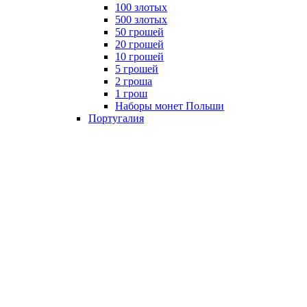
100 злотых
500 злотых
50 грошей
20 грошей
10 грошей
5 грошей
2 гроша
1 грош
Наборы монет Польши
Португалия