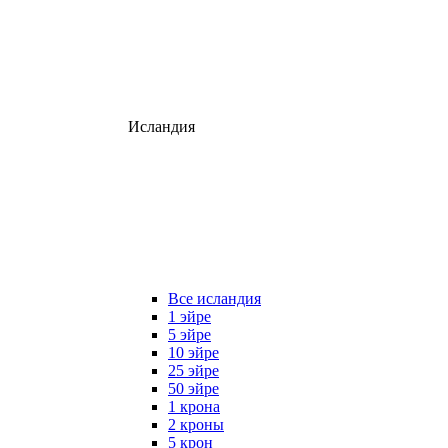
Исландия
Все исландия
1 эйре
5 эйре
10 эйре
25 эйре
50 эйре
1 крона
2 кроны
5 крон