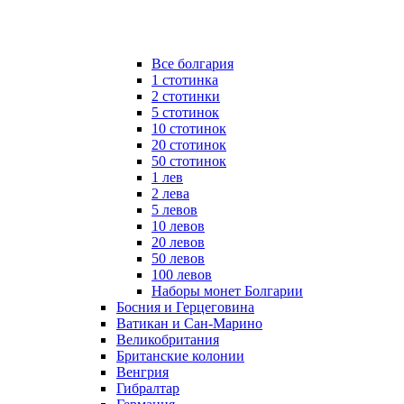
Все болгария
1 стотинка
2 стотинки
5 стотинок
10 стотинок
20 стотинок
50 стотинок
1 лев
2 лева
5 левов
10 левов
20 левов
50 левов
100 левов
Наборы монет Болгарии
Босния и Герцеговина
Ватикан и Сан-Марино
Великобритания
Британские колонии
Венгрия
Гибралтар