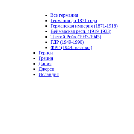
Все германия
Германия до 1871 года
Германская империя (1871-1918)
Веймарская респ. (1919-1933)
Третий Рейх (1933-1945)
ГДР (1949-1990)
ФРГ (1949- наст.вр.)
Гернси
Греция
Дания
Джерси
Исландия