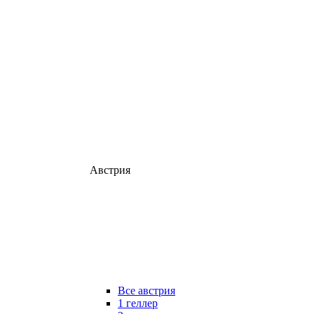
Австрия
Все австрия
1 геллер