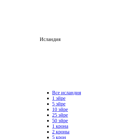
Исландия
Все исландия
1 эйре
5 эйре
10 эйре
25 эйре
50 эйре
1 крона
2 кроны
5 крон