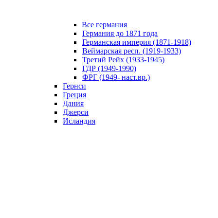
Все германия
Германия до 1871 года
Германская империя (1871-1918)
Веймарская респ. (1919-1933)
Третий Рейх (1933-1945)
ГДР (1949-1990)
ФРГ (1949- наст.вр.)
Гернси
Греция
Дания
Джерси
Исландия