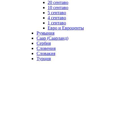
20 сентаво
10 сентаво
5 сентаво
4 сентаво
1 сентаво
Евро и Евроценты
Румыния
Саар (Саарланд)
Сербия
Словения
Словакия
Турция