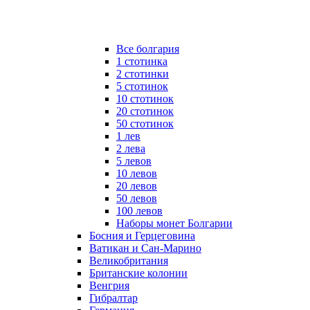
Все болгария
1 стотинка
2 стотинки
5 стотинок
10 стотинок
20 стотинок
50 стотинок
1 лев
2 лева
5 левов
10 левов
20 левов
50 левов
100 левов
Наборы монет Болгарии
Босния и Герцеговина
Ватикан и Сан-Марино
Великобритания
Британские колонии
Венгрия
Гибралтар