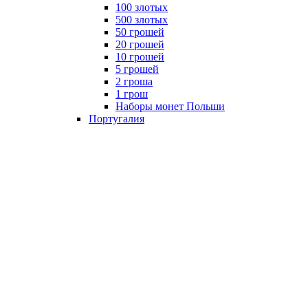
100 злотых
500 злотых
50 грошей
20 грошей
10 грошей
5 грошей
2 гроша
1 грош
Наборы монет Польши
Португалия