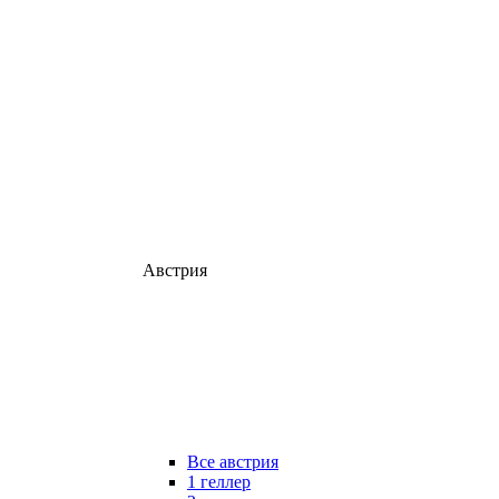
Австрия
Все австрия
1 геллер