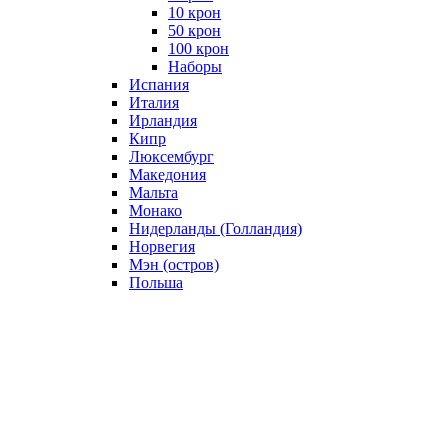
10 крон
50 крон
100 крон
Наборы
Испания
Италия
Ирландия
Кипр
Люксембург
Македония
Мальта
Монако
Нидерланды (Голландия)
Норвегия
Мэн (остров)
Польша