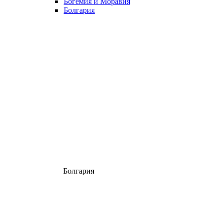
Богемия и Моравия
Болгария
Болгария