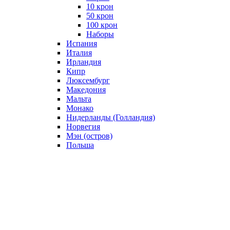
10 крон
50 крон
100 крон
Наборы
Испания
Италия
Ирландия
Кипр
Люксембург
Македония
Мальта
Монако
Нидерланды (Голландия)
Норвегия
Мэн (остров)
Польша