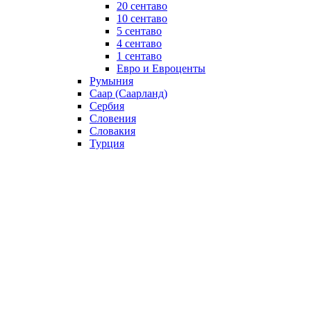
20 сентаво
10 сентаво
5 сентаво
4 сентаво
1 сентаво
Евро и Евроценты
Румыния
Саар (Саарланд)
Сербия
Словения
Словакия
Турция