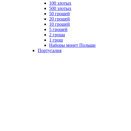
100 злотых
500 злотых
50 грошей
20 грошей
10 грошей
5 грошей
2 гроша
1 грош
Наборы монет Польши
Португалия