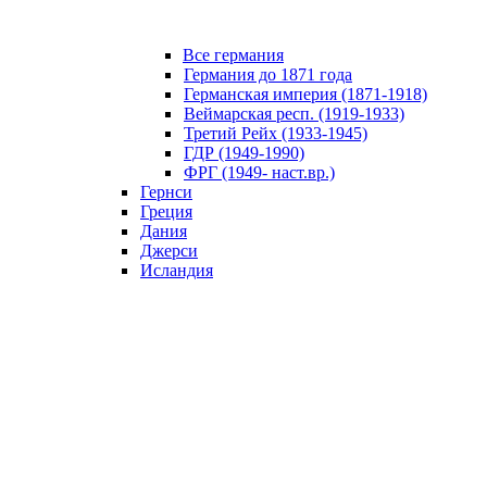
Все германия
Германия до 1871 года
Германская империя (1871-1918)
Веймарская респ. (1919-1933)
Третий Рейх (1933-1945)
ГДР (1949-1990)
ФРГ (1949- наст.вр.)
Гернси
Греция
Дания
Джерси
Исландия