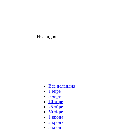
Исландия
Все исландия
1 эйре
5 эйре
10 эйре
25 эйре
50 эйре
1 крона
2 кроны
5 крон