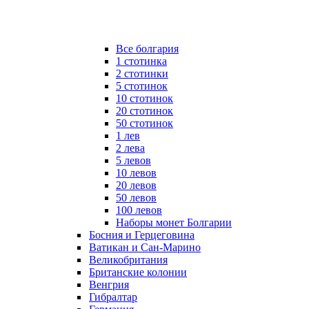
Все болгария
1 стотинка
2 стотинки
5 стотинок
10 стотинок
20 стотинок
50 стотинок
1 лев
2 лева
5 левов
10 левов
20 левов
50 левов
100 левов
Наборы монет Болгарии
Босния и Герцеговина
Ватикан и Сан-Марино
Великобритания
Британские колонии
Венгрия
Гибралтар