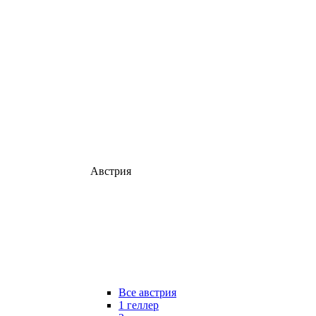
Австрия
Все австрия
1 геллер