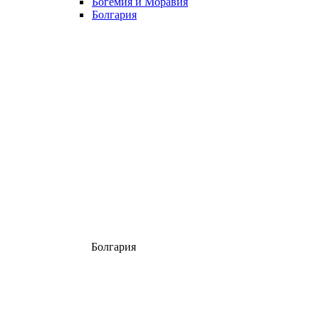
Богемия и Моравия
Болгария
Болгария