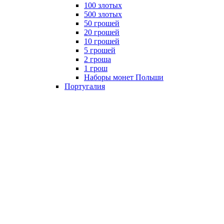
100 злотых
500 злотых
50 грошей
20 грошей
10 грошей
5 грошей
2 гроша
1 грош
Наборы монет Польши
Португалия