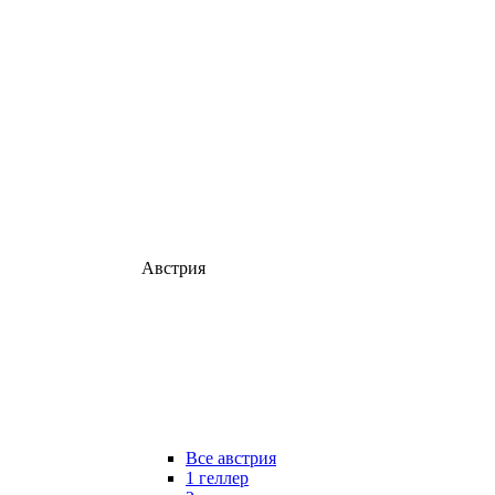
Австрия
Все австрия
1 геллер