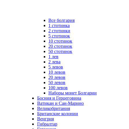
Все болгария
1 стотинка
2 стотинки
5 стотинок
10 стотинок
20 стотинок
50 стотинок
1 лев
2 лева
5 левов
10 левов
20 левов
50 левов
100 левов
Наборы монет Болгарии
Босния и Герцеговина
Ватикан и Сан-Марино
Великобритания
Британские колонии
Венгрия
Гибралтар