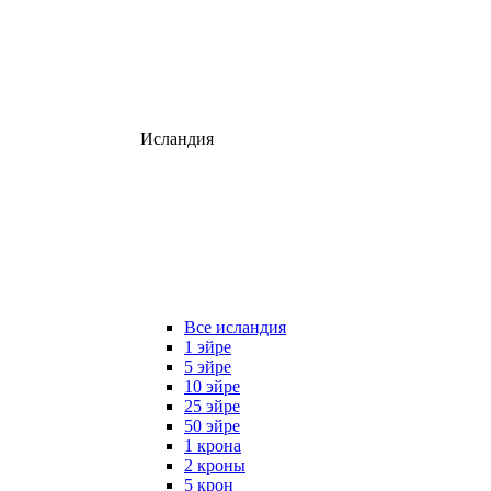
Исландия
Все исландия
1 эйре
5 эйре
10 эйре
25 эйре
50 эйре
1 крона
2 кроны
5 крон