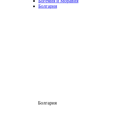
Богемия и Моравия
Болгария
Болгария