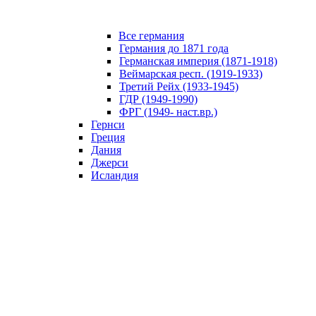
Все германия
Германия до 1871 года
Германская империя (1871-1918)
Веймарская респ. (1919-1933)
Третий Рейх (1933-1945)
ГДР (1949-1990)
ФРГ (1949- наст.вр.)
Гернси
Греция
Дания
Джерси
Исландия