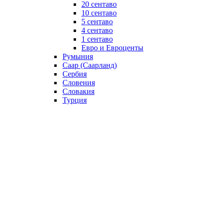
20 сентаво
10 сентаво
5 сентаво
4 сентаво
1 сентаво
Евро и Евроценты
Румыния
Саар (Саарланд)
Сербия
Словения
Словакия
Турция