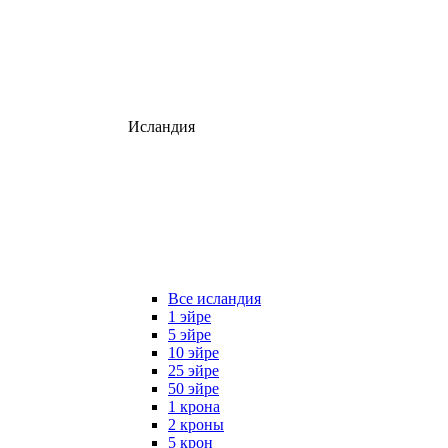
Исландия
Все исландия
1 эйре
5 эйре
10 эйре
25 эйре
50 эйре
1 крона
2 кроны
5 крон