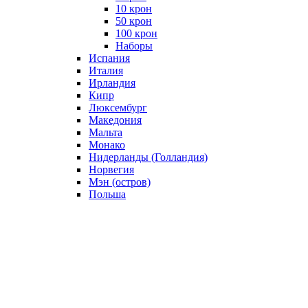
10 крон
50 крон
100 крон
Наборы
Испания
Италия
Ирландия
Кипр
Люксембург
Македония
Мальта
Монако
Нидерланды (Голландия)
Норвегия
Мэн (остров)
Польша