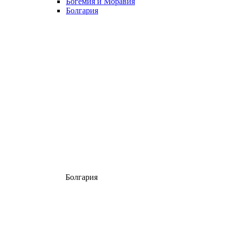
Богемия и Моравия
Болгария
Болгария