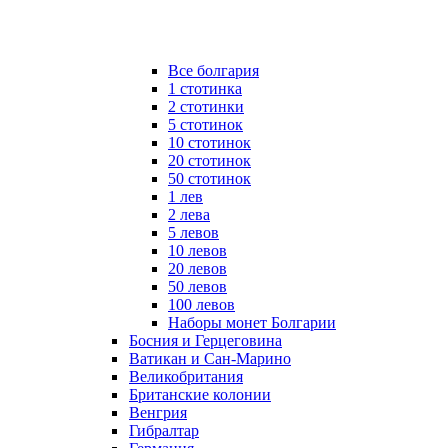
Все болгария
1 стотинка
2 стотинки
5 стотинок
10 стотинок
20 стотинок
50 стотинок
1 лев
2 лева
5 левов
10 левов
20 левов
50 левов
100 левов
Наборы монет Болгарии
Босния и Герцеговина
Ватикан и Сан-Марино
Великобритания
Британские колонии
Венгрия
Гибралтар