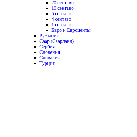
20 сентаво
10 сентаво
5 сентаво
4 сентаво
1 сентаво
Евро и Евроценты
Румыния
Саар (Саарланд)
Сербия
Словения
Словакия
Турция