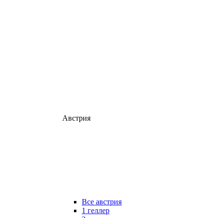
Австрия
Все австрия
1 геллер