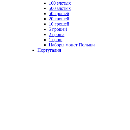
100 злотых
500 злотых
50 грошей
20 грошей
10 грошей
5 грошей
2 гроша
1 грош
Наборы монет Польши
Португалия