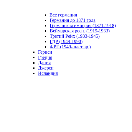
Все германия
Германия до 1871 года
Германская империя (1871-1918)
Веймарская респ. (1919-1933)
Третий Рейх (1933-1945)
ГДР (1949-1990)
ФРГ (1949- наст.вр.)
Гернси
Греция
Дания
Джерси
Исландия