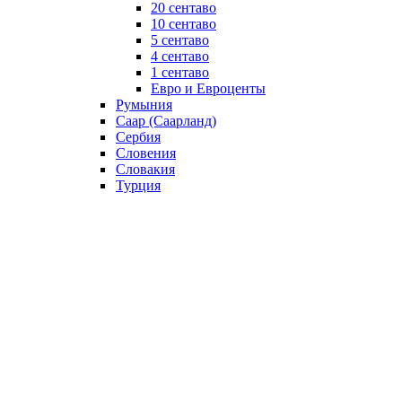
20 сентаво
10 сентаво
5 сентаво
4 сентаво
1 сентаво
Евро и Евроценты
Румыния
Саар (Саарланд)
Сербия
Словения
Словакия
Турция