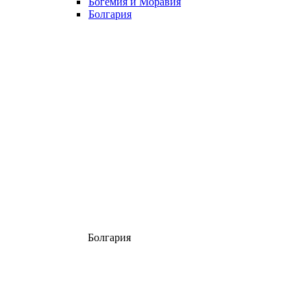
Богемия и Моравия
Болгария
Болгария