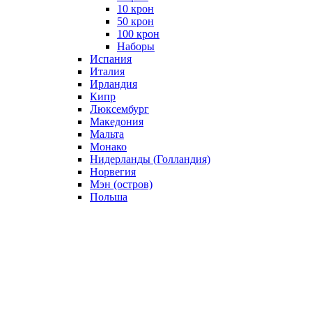
10 крон
50 крон
100 крон
Наборы
Испания
Италия
Ирландия
Кипр
Люксембург
Македония
Мальта
Монако
Нидерланды (Голландия)
Норвегия
Мэн (остров)
Польша