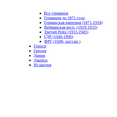
Все германия
Германия до 1871 года
Германская империя (1871-1918)
Веймарская респ. (1919-1933)
Третий Рейх (1933-1945)
ГДР (1949-1990)
ФРГ (1949- наст.вр.)
Гернси
Греция
Дания
Джерси
Исландия