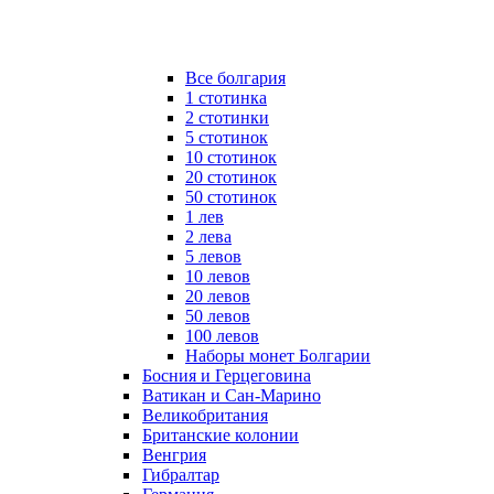
Все болгария
1 стотинка
2 стотинки
5 стотинок
10 стотинок
20 стотинок
50 стотинок
1 лев
2 лева
5 левов
10 левов
20 левов
50 левов
100 левов
Наборы монет Болгарии
Босния и Герцеговина
Ватикан и Сан-Марино
Великобритания
Британские колонии
Венгрия
Гибралтар