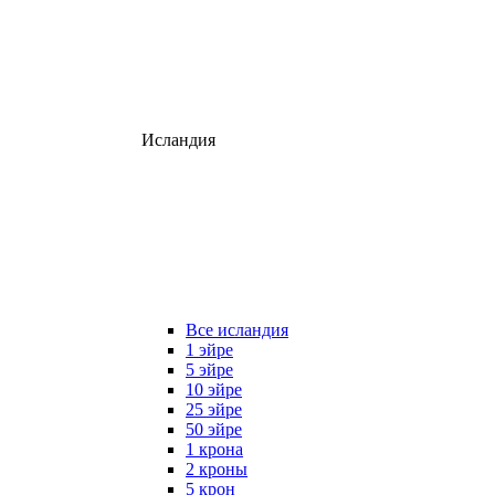
Исландия
Все исландия
1 эйре
5 эйре
10 эйре
25 эйре
50 эйре
1 крона
2 кроны
5 крон