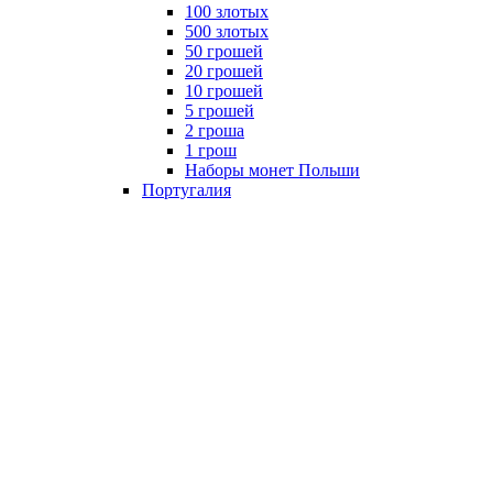
100 злотых
500 злотых
50 грошей
20 грошей
10 грошей
5 грошей
2 гроша
1 грош
Наборы монет Польши
Португалия