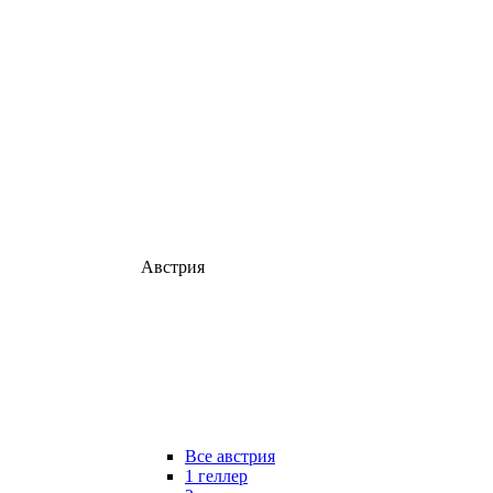
Австрия
Все австрия
1 геллер