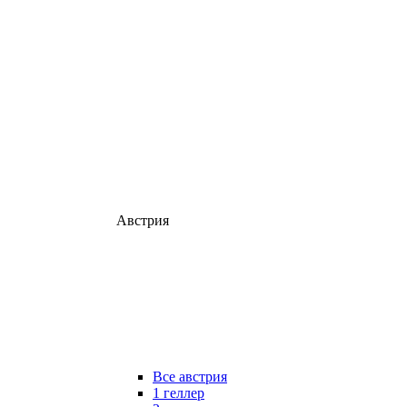
Австрия
Все австрия
1 геллер