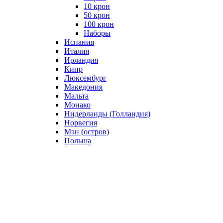
10 крон
50 крон
100 крон
Наборы
Испания
Италия
Ирландия
Кипр
Люксембург
Македония
Мальта
Монако
Нидерланды (Голландия)
Норвегия
Мэн (остров)
Польша