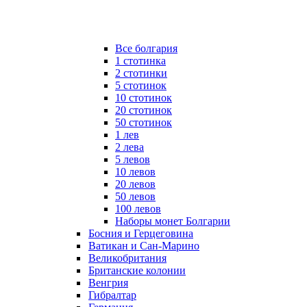
Все болгария
1 стотинка
2 стотинки
5 стотинок
10 стотинок
20 стотинок
50 стотинок
1 лев
2 лева
5 левов
10 левов
20 левов
50 левов
100 левов
Наборы монет Болгарии
Босния и Герцеговина
Ватикан и Сан-Марино
Великобритания
Британские колонии
Венгрия
Гибралтар