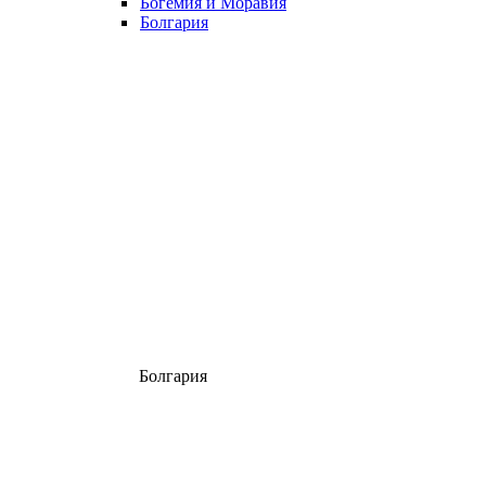
Богемия и Моравия
Болгария
Болгария