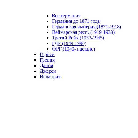
Все германия
Германия до 1871 года
Германская империя (1871-1918)
Веймарская респ. (1919-1933)
Третий Рейх (1933-1945)
ГДР (1949-1990)
ФРГ (1949- наст.вр.)
Гернси
Греция
Дания
Джерси
Исландия