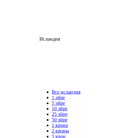
Исландия
Все исландия
1 эйре
5 эйре
10 эйре
25 эйре
50 эйре
1 крона
2 кроны
5 крон