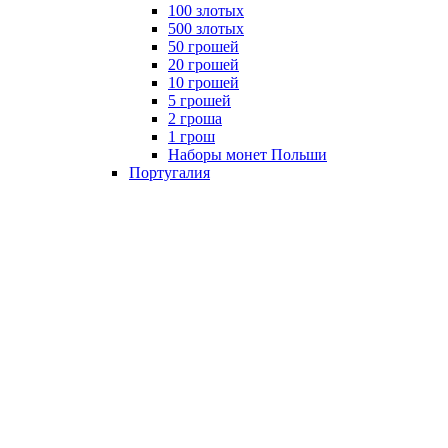
100 злотых
500 злотых
50 грошей
20 грошей
10 грошей
5 грошей
2 гроша
1 грош
Наборы монет Польши
Португалия