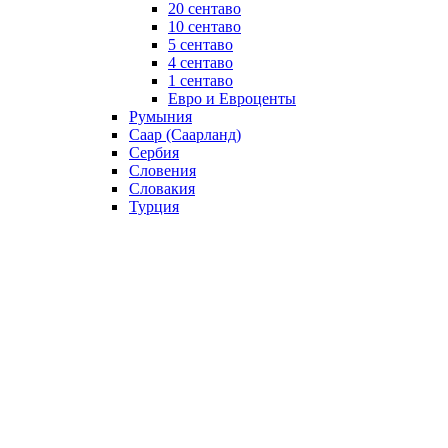
20 сентаво
10 сентаво
5 сентаво
4 сентаво
1 сентаво
Евро и Евроценты
Румыния
Саар (Саарланд)
Сербия
Словения
Словакия
Турция