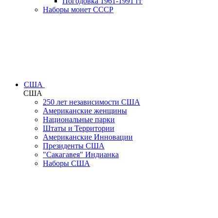
Погодовка 1961-1991 гг
Наборы монет СССР
США
США
250 лет независимости США
Американские женщины
Национальные парки
Штаты и Территории
Американские Инновации
Президенты США
"Сакагавея" Индианка
Наборы США