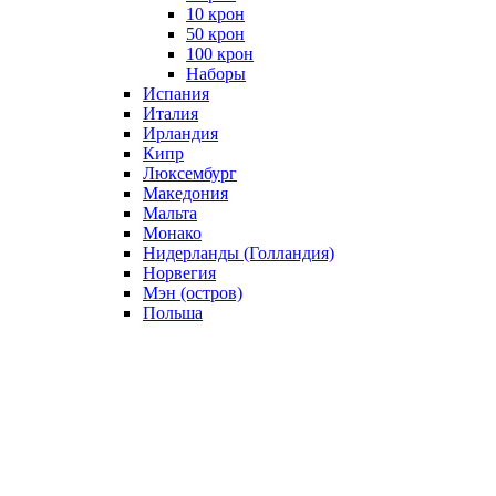
10 крон
50 крон
100 крон
Наборы
Испания
Италия
Ирландия
Кипр
Люксембург
Македония
Мальта
Монако
Нидерланды (Голландия)
Норвегия
Мэн (остров)
Польша