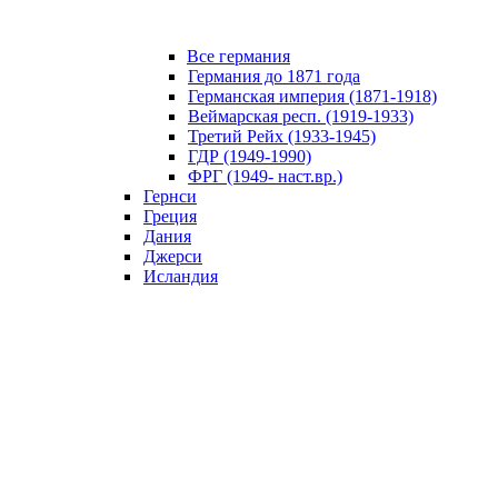
Все германия
Германия до 1871 года
Германская империя (1871-1918)
Веймарская респ. (1919-1933)
Третий Рейх (1933-1945)
ГДР (1949-1990)
ФРГ (1949- наст.вр.)
Гернси
Греция
Дания
Джерси
Исландия