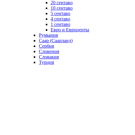
20 сентаво
10 сентаво
5 сентаво
4 сентаво
1 сентаво
Евро и Евроценты
Румыния
Саар (Саарланд)
Сербия
Словения
Словакия
Турция