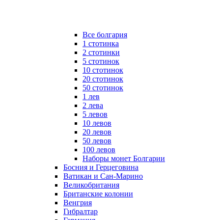
Все болгария
1 стотинка
2 стотинки
5 стотинок
10 стотинок
20 стотинок
50 стотинок
1 лев
2 лева
5 левов
10 левов
20 левов
50 левов
100 левов
Наборы монет Болгарии
Босния и Герцеговина
Ватикан и Сан-Марино
Великобритания
Британские колонии
Венгрия
Гибралтар