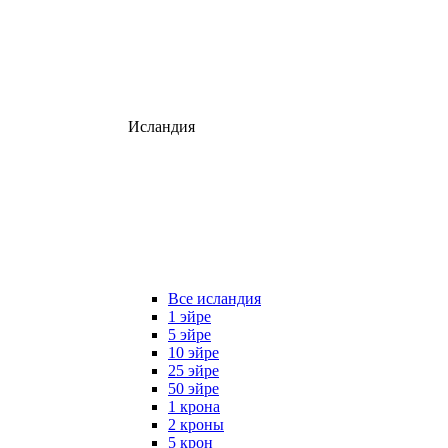
Исландия
Все исландия
1 эйре
5 эйре
10 эйре
25 эйре
50 эйре
1 крона
2 кроны
5 крон