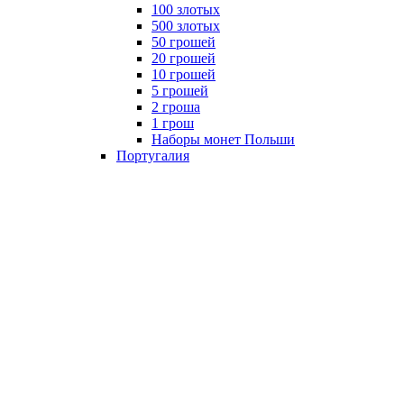
100 злотых
500 злотых
50 грошей
20 грошей
10 грошей
5 грошей
2 гроша
1 грош
Наборы монет Польши
Португалия