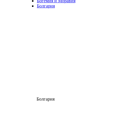
Богемия и Моравия
Болгария
Болгария