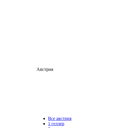
Австрия
Все австрия
1 геллер