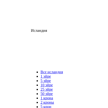
Исландия
Все исландия
1 эйре
5 эйре
10 эйре
25 эйре
50 эйре
1 крона
2 кроны
5 крон