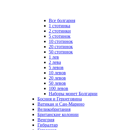
Все болгария
1 стотинка
2 стотинки
5 стотинок
10 стотинок
20 стотинок
50 стотинок
1 лев
2 лева
5 левов
10 левов
20 левов
50 левов
100 левов
Наборы монет Болгарии
Босния и Герцеговина
Ватикан и Сан-Марино
Великобритания
Британские колонии
Венгрия
Гибралтар