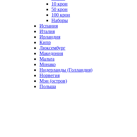
10 крон
50 крон
100 крон
Наборы
Испания
Италия
Ирландия
Кипр
Люксембург
Македония
Мальта
Монако
Нидерланды (Голландия)
Норвегия
Мэн (остров)
Польша