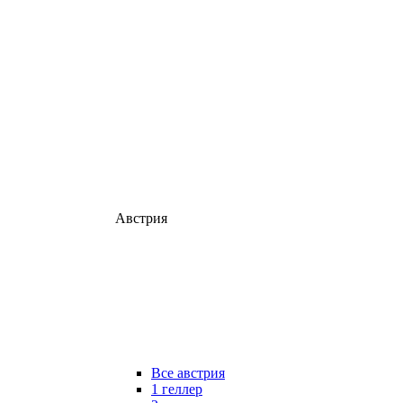
Австрия
Все австрия
1 геллер