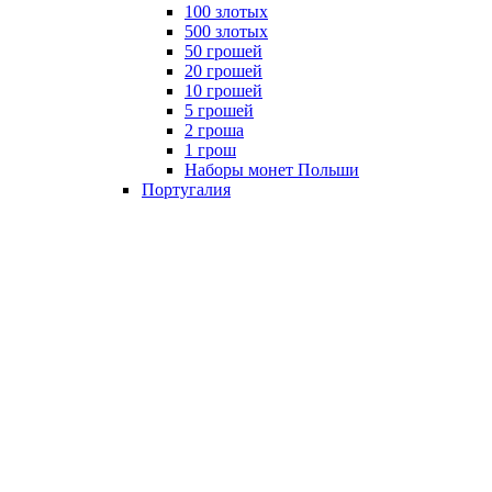
100 злотых
500 злотых
50 грошей
20 грошей
10 грошей
5 грошей
2 гроша
1 грош
Наборы монет Польши
Португалия