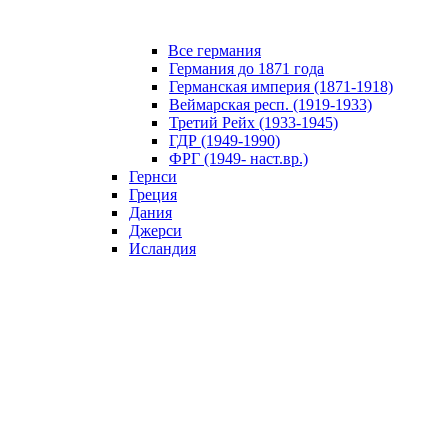
Все германия
Германия до 1871 года
Германская империя (1871-1918)
Веймарская респ. (1919-1933)
Третий Рейх (1933-1945)
ГДР (1949-1990)
ФРГ (1949- наст.вр.)
Гернси
Греция
Дания
Джерси
Исландия