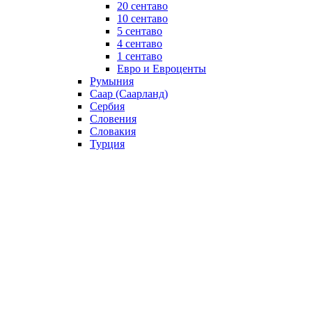
20 сентаво
10 сентаво
5 сентаво
4 сентаво
1 сентаво
Евро и Евроценты
Румыния
Саар (Саарланд)
Сербия
Словения
Словакия
Турция