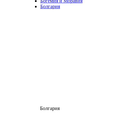
Богемия и Моравия
Болгария
Болгария