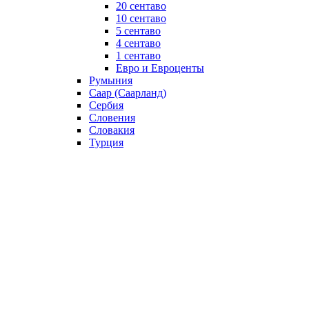
20 сентаво
10 сентаво
5 сентаво
4 сентаво
1 сентаво
Евро и Евроценты
Румыния
Саар (Саарланд)
Сербия
Словения
Словакия
Турция