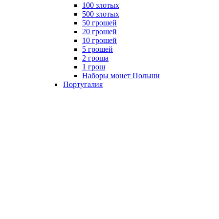
100 злотых
500 злотых
50 грошей
20 грошей
10 грошей
5 грошей
2 гроша
1 грош
Наборы монет Польши
Португалия