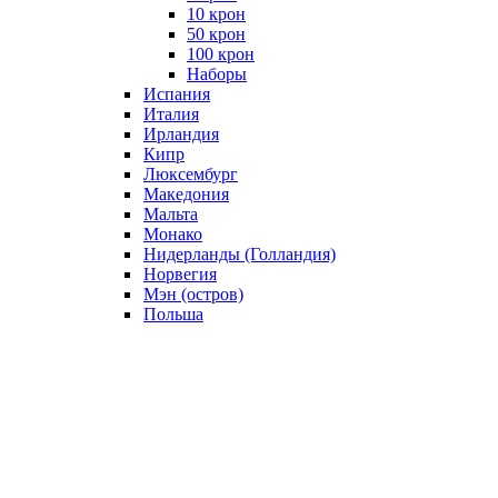
10 крон
50 крон
100 крон
Наборы
Испания
Италия
Ирландия
Кипр
Люксембург
Македония
Мальта
Монако
Нидерланды (Голландия)
Норвегия
Мэн (остров)
Польша