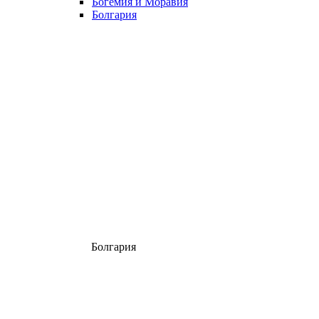
Богемия и Моравия
Болгария
Болгария