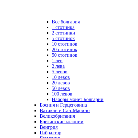
Все болгария
1 стотинка
2 стотинки
5 стотинок
10 стотинок
20 стотинок
50 стотинок
1 лев
2 лева
5 левов
10 левов
20 левов
50 левов
100 левов
Наборы монет Болгарии
Босния и Герцеговина
Ватикан и Сан-Марино
Великобритания
Британские колонии
Венгрия
Гибралтар