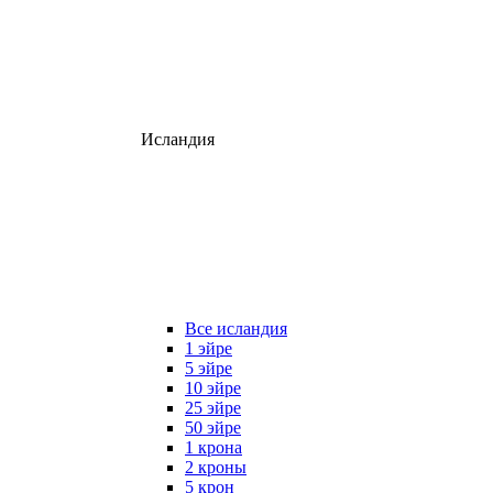
Исландия
Все исландия
1 эйре
5 эйре
10 эйре
25 эйре
50 эйре
1 крона
2 кроны
5 крон