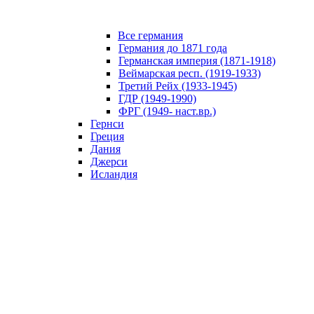
Все германия
Германия до 1871 года
Германская империя (1871-1918)
Веймарская респ. (1919-1933)
Третий Рейх (1933-1945)
ГДР (1949-1990)
ФРГ (1949- наст.вр.)
Гернси
Греция
Дания
Джерси
Исландия