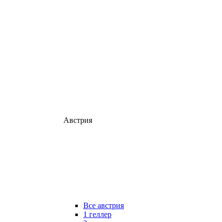
Австрия
Все австрия
1 геллер