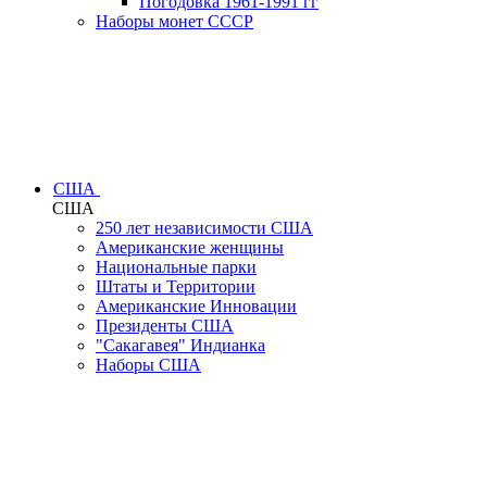
Погодовка 1961-1991 гг
Наборы монет СССР
США
США
250 лет независимости США
Американские женщины
Национальные парки
Штаты и Территории
Американские Инновации
Президенты США
"Сакагавея" Индианка
Наборы США