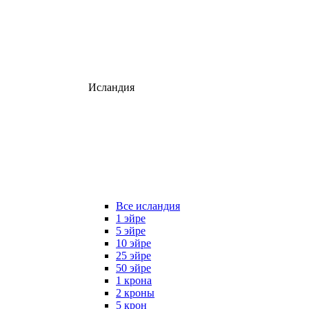
Исландия
Все исландия
1 эйре
5 эйре
10 эйре
25 эйре
50 эйре
1 крона
2 кроны
5 крон