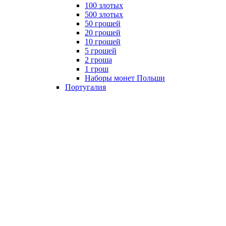
100 злотых
500 злотых
50 грошей
20 грошей
10 грошей
5 грошей
2 гроша
1 грош
Наборы монет Польши
Португалия