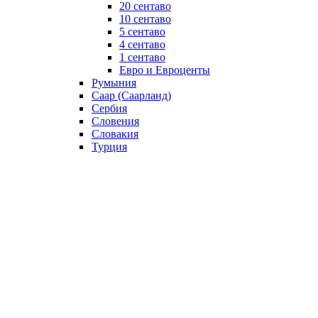
20 сентаво
10 сентаво
5 сентаво
4 сентаво
1 сентаво
Евро и Евроценты
Румыния
Саар (Саарланд)
Сербия
Словения
Словакия
Турция