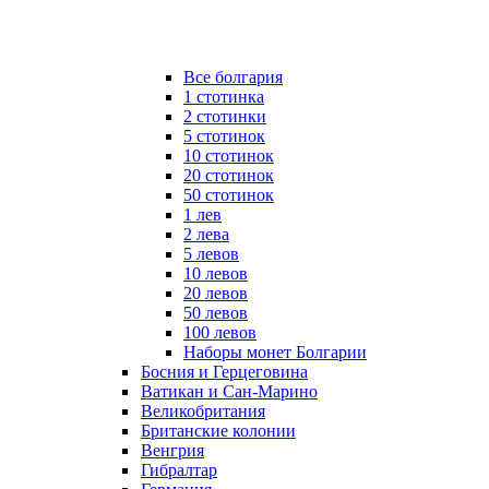
Все болгария
1 стотинка
2 стотинки
5 стотинок
10 стотинок
20 стотинок
50 стотинок
1 лев
2 лева
5 левов
10 левов
20 левов
50 левов
100 левов
Наборы монет Болгарии
Босния и Герцеговина
Ватикан и Сан-Марино
Великобритания
Британские колонии
Венгрия
Гибралтар