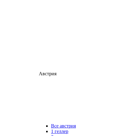
Австрия
Все австрия
1 геллер