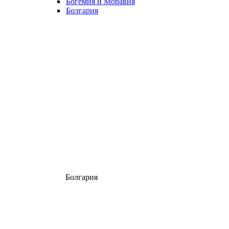
Богемия и Моравия
Болгария
Болгария