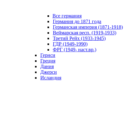
Все германия
Германия до 1871 года
Германская империя (1871-1918)
Веймарская респ. (1919-1933)
Третий Рейх (1933-1945)
ГДР (1949-1990)
ФРГ (1949- наст.вр.)
Гернси
Греция
Дания
Джерси
Исландия