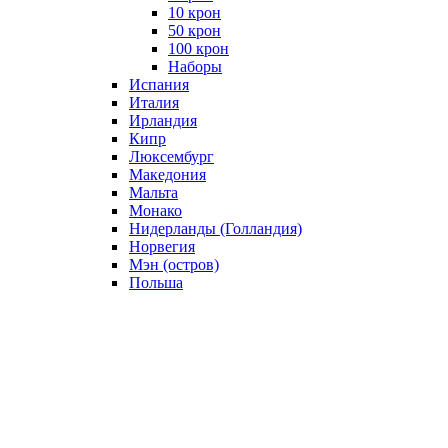
10 крон
50 крон
100 крон
Наборы
Испания
Италия
Ирландия
Кипр
Люксембург
Македония
Мальта
Монако
Нидерланды (Голландия)
Норвегия
Мэн (остров)
Польша