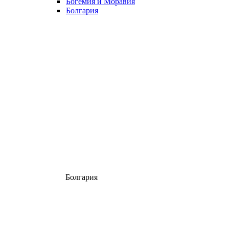
Богемия и Моравия
Болгария
Болгария