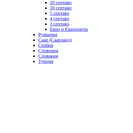
20 сентаво
10 сентаво
5 сентаво
4 сентаво
1 сентаво
Евро и Евроценты
Румыния
Саар (Саарланд)
Сербия
Словения
Словакия
Турция