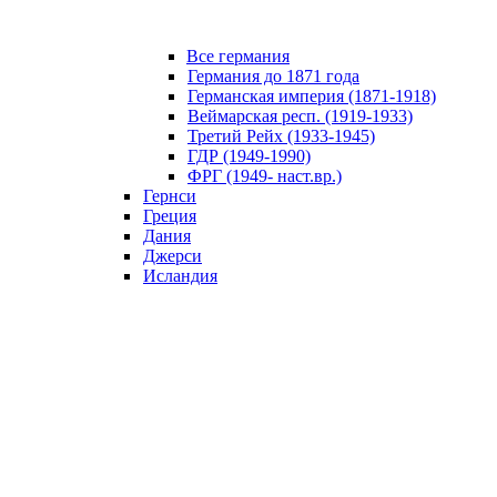
Все германия
Германия до 1871 года
Германская империя (1871-1918)
Веймарская респ. (1919-1933)
Третий Рейх (1933-1945)
ГДР (1949-1990)
ФРГ (1949- наст.вр.)
Гернси
Греция
Дания
Джерси
Исландия