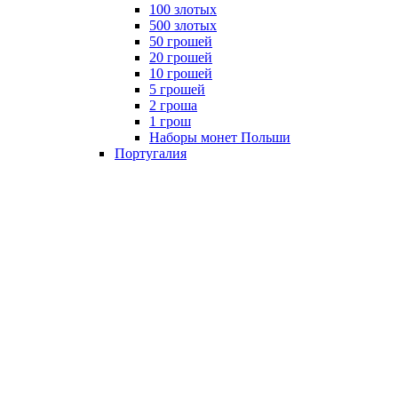
100 злотых
500 злотых
50 грошей
20 грошей
10 грошей
5 грошей
2 гроша
1 грош
Наборы монет Польши
Португалия