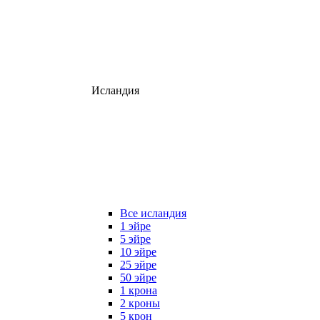
Исландия
Все исландия
1 эйре
5 эйре
10 эйре
25 эйре
50 эйре
1 крона
2 кроны
5 крон