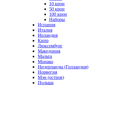
10 крон
50 крон
100 крон
Наборы
Испания
Италия
Ирландия
Кипр
Люксембург
Македония
Мальта
Монако
Нидерланды (Голландия)
Норвегия
Мэн (остров)
Польша