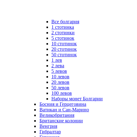
Все болгария
1 стотинка
2 стотинки
5 стотинок
10 стотинок
20 стотинок
50 стотинок
1 лев
2 лева
5 левов
10 левов
20 левов
50 левов
100 левов
Наборы монет Болгарии
Босния и Герцеговина
Ватикан и Сан-Марино
Великобритания
Британские колонии
Венгрия
Гибралтар