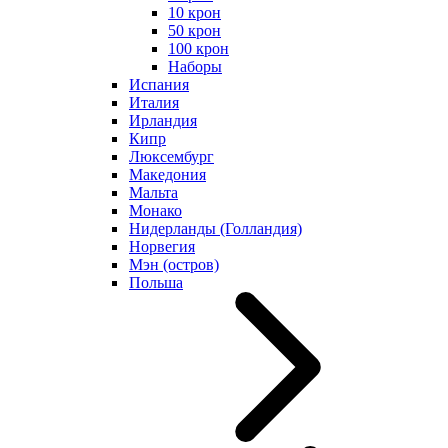
10 крон
50 крон
100 крон
Наборы
Испания
Италия
Ирландия
Кипр
Люксембург
Македония
Мальта
Монако
Нидерланды (Голландия)
Норвегия
Мэн (остров)
Польша