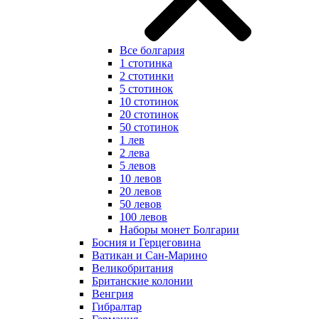
Все болгария
1 стотинка
2 стотинки
5 стотинок
10 стотинок
20 стотинок
50 стотинок
1 лев
2 лева
5 левов
10 левов
20 левов
50 левов
100 левов
Наборы монет Болгарии
Босния и Герцеговина
Ватикан и Сан-Марино
Великобритания
Британские колонии
Венгрия
Гибралтар