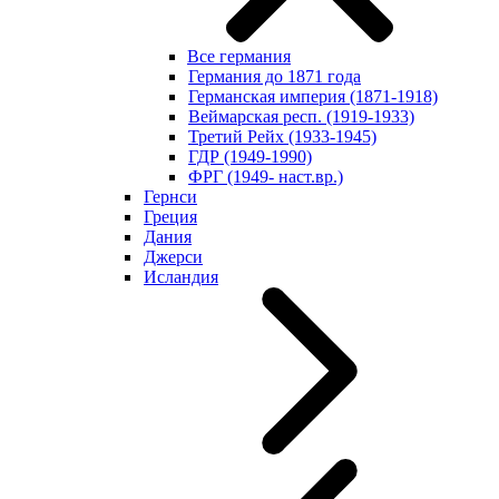
Все германия
Германия до 1871 года
Германская империя (1871-1918)
Веймарская респ. (1919-1933)
Третий Рейх (1933-1945)
ГДР (1949-1990)
ФРГ (1949- наст.вр.)
Гернси
Греция
Дания
Джерси
Исландия