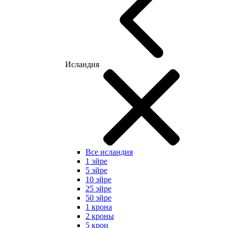
Исландия
Все исландия
1 эйре
5 эйре
10 эйре
25 эйре
50 эйре
1 крона
2 кроны
5 крон