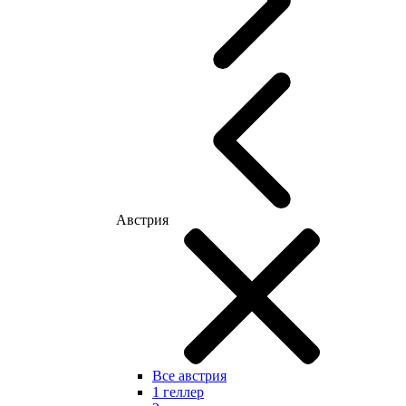
Австрия
Все австрия
1 геллер