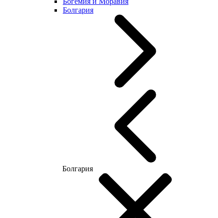
Богемия и Моравия
Болгария
Болгария