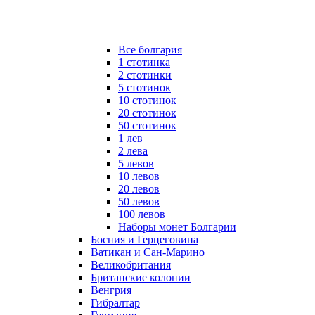
Все болгария
1 стотинка
2 стотинки
5 стотинок
10 стотинок
20 стотинок
50 стотинок
1 лев
2 лева
5 левов
10 левов
20 левов
50 левов
100 левов
Наборы монет Болгарии
Босния и Герцеговина
Ватикан и Сан-Марино
Великобритания
Британские колонии
Венгрия
Гибралтар