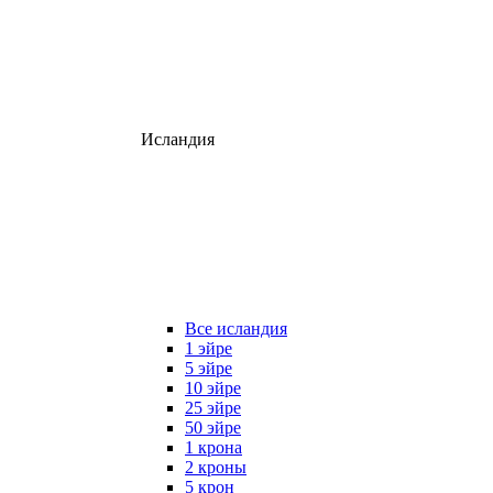
Исландия
Все исландия
1 эйре
5 эйре
10 эйре
25 эйре
50 эйре
1 крона
2 кроны
5 крон