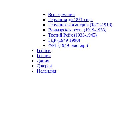
Все германия
Германия до 1871 года
Германская империя (1871-1918)
Веймарская респ. (1919-1933)
Третий Рейх (1933-1945)
ГДР (1949-1990)
ФРГ (1949- наст.вр.)
Гернси
Греция
Дания
Джерси
Исландия