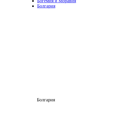
Богемия и Моравия
Болгария
Болгария