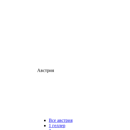
Австрия
Все австрия
1 геллер