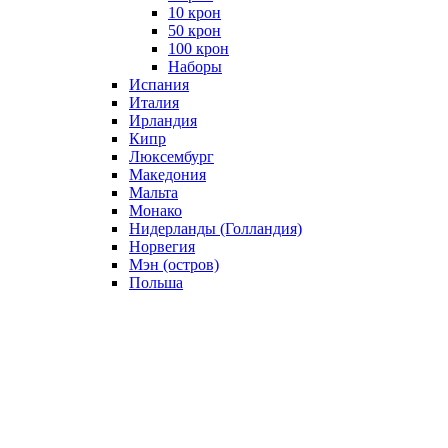
10 крон
50 крон
100 крон
Наборы
Испания
Италия
Ирландия
Кипр
Люксембург
Македония
Мальта
Монако
Нидерланды (Голландия)
Норвегия
Мэн (остров)
Польша