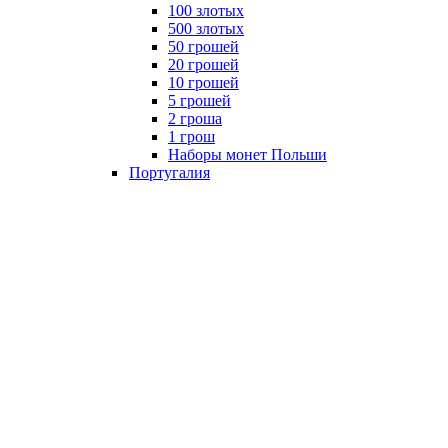
100 злотых
500 злотых
50 грошей
20 грошей
10 грошей
5 грошей
2 гроша
1 грош
Наборы монет Польши
Португалия