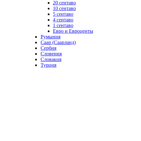
20 сентаво
10 сентаво
5 сентаво
4 сентаво
1 сентаво
Евро и Евроценты
Румыния
Саар (Саарланд)
Сербия
Словения
Словакия
Турция