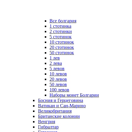
Все болгария
1 стотинка
2 стотинки
5 стотинок
10 стотинок
20 стотинок
50 стотинок
1 лев
2 лева
5 левов
10 левов
20 левов
50 левов
100 левов
Наборы монет Болгарии
Босния и Герцеговина
Ватикан и Сан-Марино
Великобритания
Британские колонии
Венгрия
Гибралтар