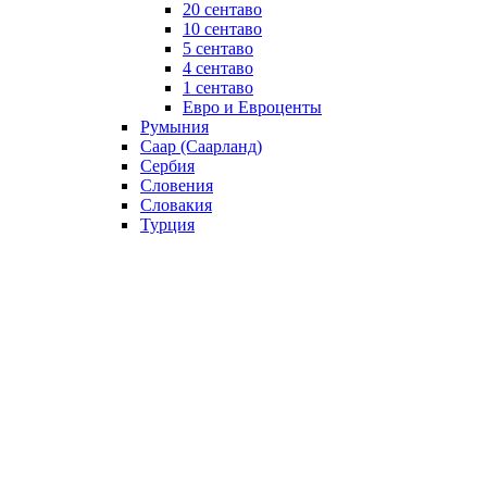
20 сентаво
10 сентаво
5 сентаво
4 сентаво
1 сентаво
Евро и Евроценты
Румыния
Саар (Саарланд)
Сербия
Словения
Словакия
Турция