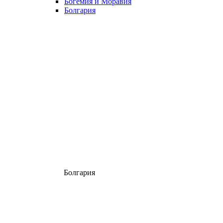
Богемия и Моравия
Болгария
Болгария