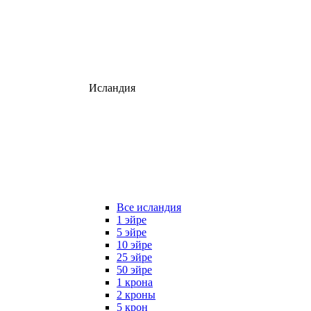
Исландия
Все исландия
1 эйре
5 эйре
10 эйре
25 эйре
50 эйре
1 крона
2 кроны
5 крон