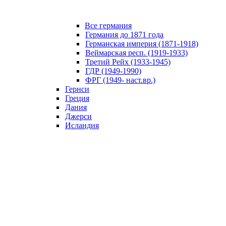
Все германия
Германия до 1871 года
Германская империя (1871-1918)
Веймарская респ. (1919-1933)
Третий Рейх (1933-1945)
ГДР (1949-1990)
ФРГ (1949- наст.вр.)
Гернси
Греция
Дания
Джерси
Исландия