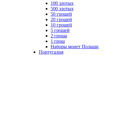
100 злотых
500 злотых
50 грошей
20 грошей
10 грошей
5 грошей
2 гроша
1 грош
Наборы монет Польши
Португалия