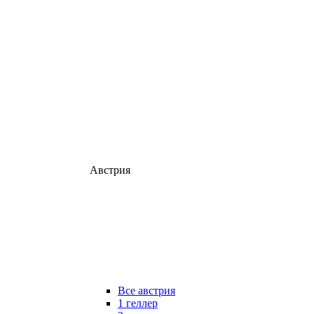
Австрия
Все австрия
1 геллер