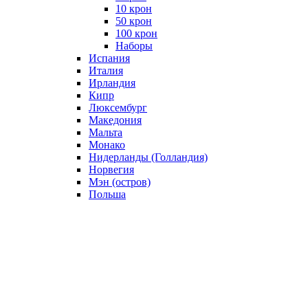
10 крон
50 крон
100 крон
Наборы
Испания
Италия
Ирландия
Кипр
Люксембург
Македония
Мальта
Монако
Нидерланды (Голландия)
Норвегия
Мэн (остров)
Польша