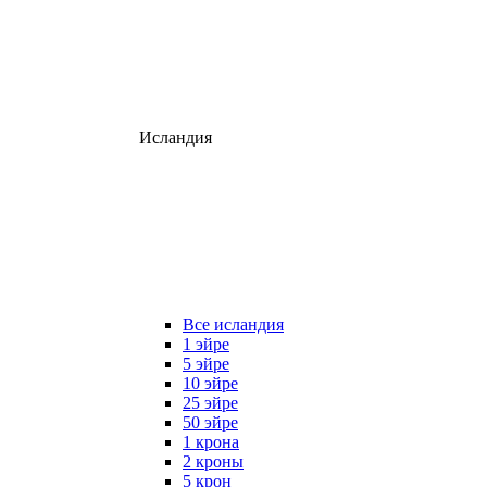
Исландия
Все исландия
1 эйре
5 эйре
10 эйре
25 эйре
50 эйре
1 крона
2 кроны
5 крон