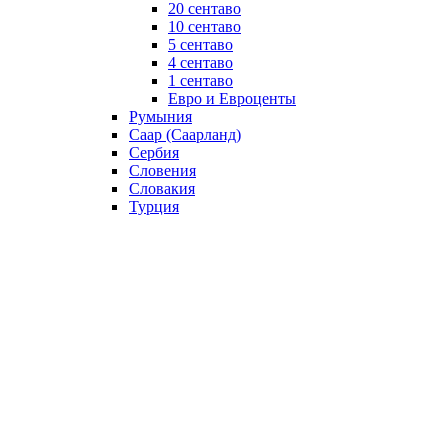
20 сентаво
10 сентаво
5 сентаво
4 сентаво
1 сентаво
Евро и Евроценты
Румыния
Саар (Саарланд)
Сербия
Словения
Словакия
Турция