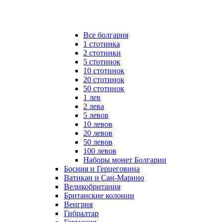
Все болгария
1 стотинка
2 стотинки
5 стотинок
10 стотинок
20 стотинок
50 стотинок
1 лев
2 лева
5 левов
10 левов
20 левов
50 левов
100 левов
Наборы монет Болгарии
Босния и Герцеговина
Ватикан и Сан-Марино
Великобритания
Британские колонии
Венгрия
Гибралтар