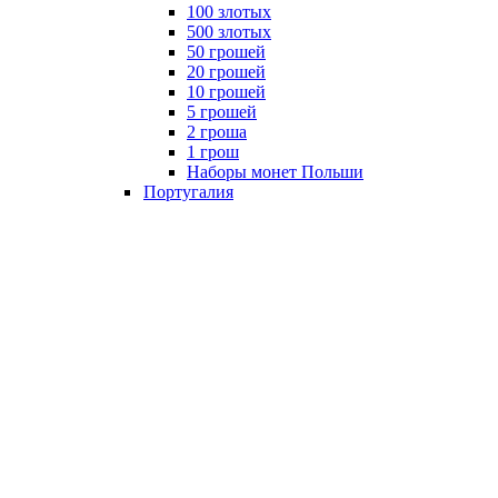
100 злотых
500 злотых
50 грошей
20 грошей
10 грошей
5 грошей
2 гроша
1 грош
Наборы монет Польши
Португалия