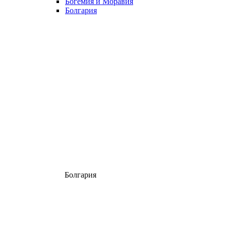
Богемия и Моравия
Болгария
Болгария