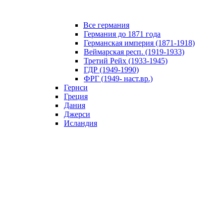
Все германия
Германия до 1871 года
Германская империя (1871-1918)
Веймарская респ. (1919-1933)
Третий Рейх (1933-1945)
ГДР (1949-1990)
ФРГ (1949- наст.вр.)
Гернси
Греция
Дания
Джерси
Исландия