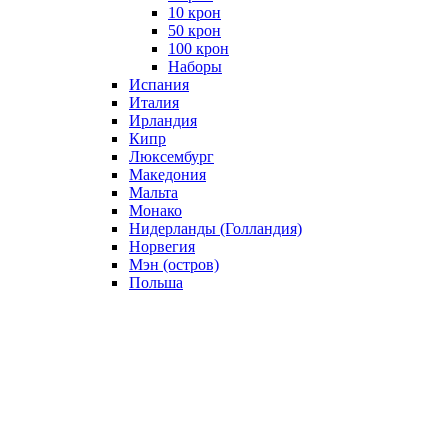
10 крон
50 крон
100 крон
Наборы
Испания
Италия
Ирландия
Кипр
Люксембург
Македония
Мальта
Монако
Нидерланды (Голландия)
Норвегия
Мэн (остров)
Польша