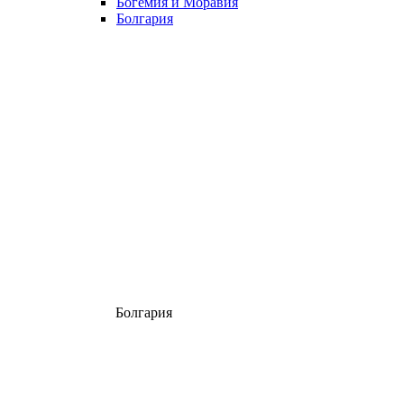
Богемия и Моравия
Болгария
Болгария