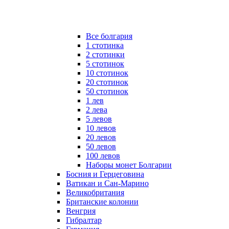
Все болгария
1 стотинка
2 стотинки
5 стотинок
10 стотинок
20 стотинок
50 стотинок
1 лев
2 лева
5 левов
10 левов
20 левов
50 левов
100 левов
Наборы монет Болгарии
Босния и Герцеговина
Ватикан и Сан-Марино
Великобритания
Британские колонии
Венгрия
Гибралтар