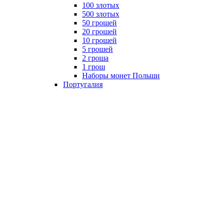
100 злотых
500 злотых
50 грошей
20 грошей
10 грошей
5 грошей
2 гроша
1 грош
Наборы монет Польши
Португалия