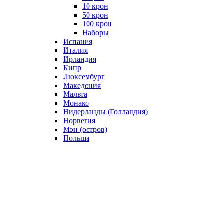
10 крон
50 крон
100 крон
Наборы
Испания
Италия
Ирландия
Кипр
Люксембург
Македония
Мальта
Монако
Нидерланды (Голландия)
Норвегия
Мэн (остров)
Польша