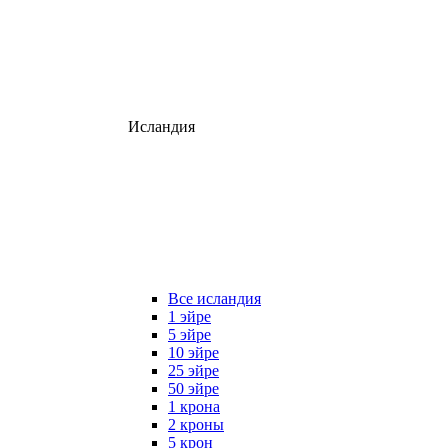
Исландия
Все исландия
1 эйре
5 эйре
10 эйре
25 эйре
50 эйре
1 крона
2 кроны
5 крон