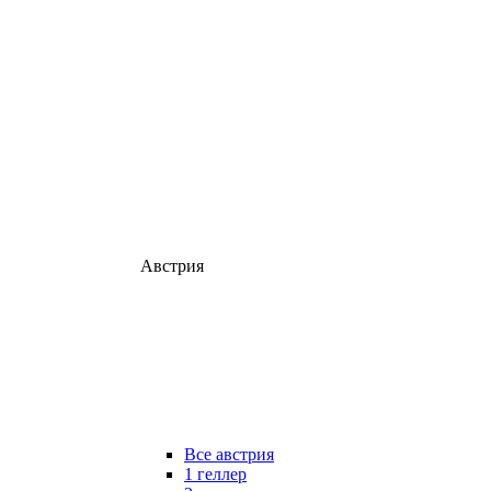
Австрия
Все австрия
1 геллер