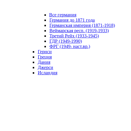
Все германия
Германия до 1871 года
Германская империя (1871-1918)
Веймарская респ. (1919-1933)
Третий Рейх (1933-1945)
ГДР (1949-1990)
ФРГ (1949- наст.вр.)
Гернси
Греция
Дания
Джерси
Исландия