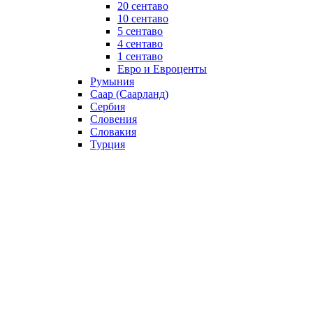
20 сентаво
10 сентаво
5 сентаво
4 сентаво
1 сентаво
Евро и Евроценты
Румыния
Саар (Саарланд)
Сербия
Словения
Словакия
Турция