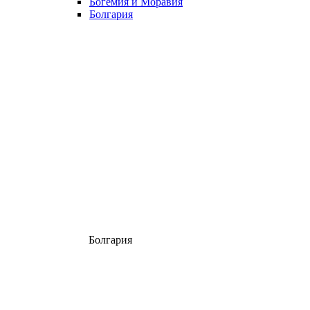
Богемия и Моравия
Болгария
Болгария