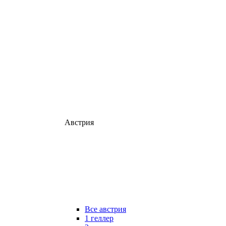
Австрия
Все австрия
1 геллер