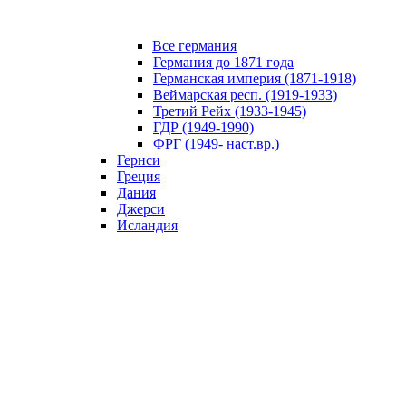
Все германия
Германия до 1871 года
Германская империя (1871-1918)
Веймарская респ. (1919-1933)
Третий Рейх (1933-1945)
ГДР (1949-1990)
ФРГ (1949- наст.вр.)
Гернси
Греция
Дания
Джерси
Исландия