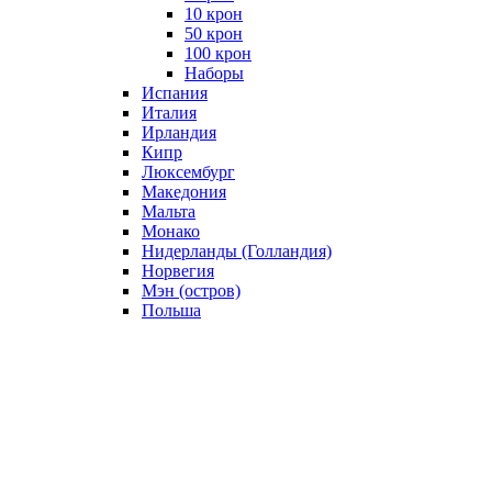
10 крон
50 крон
100 крон
Наборы
Испания
Италия
Ирландия
Кипр
Люксембург
Македония
Мальта
Монако
Нидерланды (Голландия)
Норвегия
Мэн (остров)
Польша