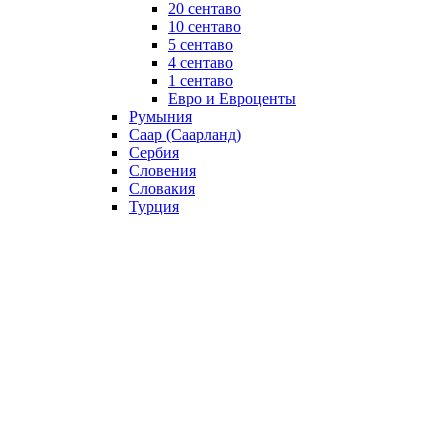
20 сентаво
10 сентаво
5 сентаво
4 сентаво
1 сентаво
Евро и Евроценты
Румыния
Саар (Саарланд)
Сербия
Словения
Словакия
Турция