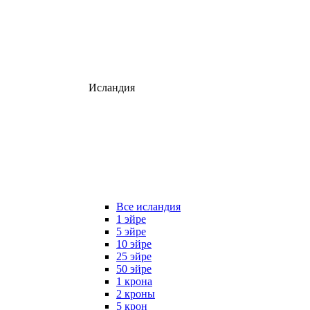
Исландия
Все исландия
1 эйре
5 эйре
10 эйре
25 эйре
50 эйре
1 крона
2 кроны
5 крон