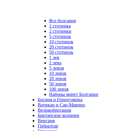
Все болгария
1 стотинка
2 стотинки
5 стотинок
10 стотинок
20 стотинок
50 стотинок
1 лев
2 лева
5 левов
10 левов
20 левов
50 левов
100 левов
Наборы монет Болгарии
Босния и Герцеговина
Ватикан и Сан-Марино
Великобритания
Британские колонии
Венгрия
Гибралтар