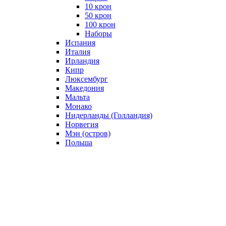
10 крон
50 крон
100 крон
Наборы
Испания
Италия
Ирландия
Кипр
Люксембург
Македония
Мальта
Монако
Нидерланды (Голландия)
Норвегия
Мэн (остров)
Польша