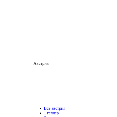
Австрия
Все австрия
1 геллер