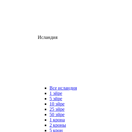
Исландия
Все исландия
1 эйре
5 эйре
10 эйре
25 эйре
50 эйре
1 крона
2 кроны
5 крон