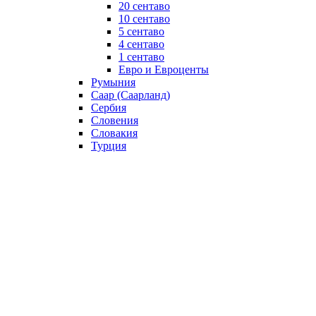
20 сентаво
10 сентаво
5 сентаво
4 сентаво
1 сентаво
Евро и Евроценты
Румыния
Саар (Саарланд)
Сербия
Словения
Словакия
Турция