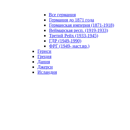
Все германия
Германия до 1871 года
Германская империя (1871-1918)
Веймарская респ. (1919-1933)
Третий Рейх (1933-1945)
ГДР (1949-1990)
ФРГ (1949- наст.вр.)
Гернси
Греция
Дания
Джерси
Исландия