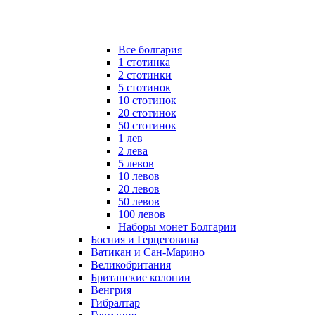
Все болгария
1 стотинка
2 стотинки
5 стотинок
10 стотинок
20 стотинок
50 стотинок
1 лев
2 лева
5 левов
10 левов
20 левов
50 левов
100 левов
Наборы монет Болгарии
Босния и Герцеговина
Ватикан и Сан-Марино
Великобритания
Британские колонии
Венгрия
Гибралтар