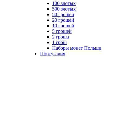
100 злотых
500 злотых
50 грошей
20 грошей
10 грошей
5 грошей
2 гроша
1 грош
Наборы монет Польши
Португалия