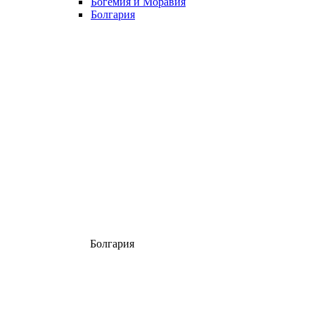
Богемия и Моравия
Болгария
Болгария