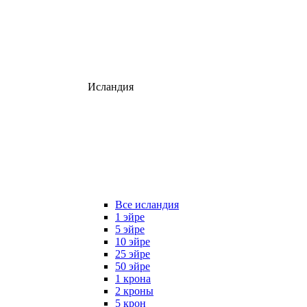
Исландия
Все исландия
1 эйре
5 эйре
10 эйре
25 эйре
50 эйре
1 крона
2 кроны
5 крон