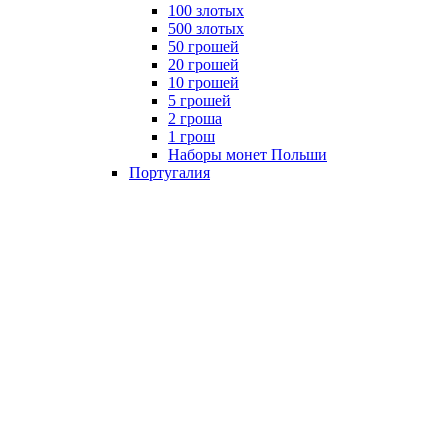
100 злотых
500 злотых
50 грошей
20 грошей
10 грошей
5 грошей
2 гроша
1 грош
Наборы монет Польши
Португалия