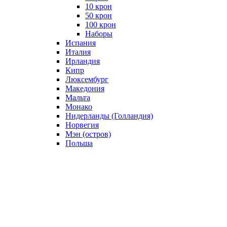
10 крон
50 крон
100 крон
Наборы
Испания
Италия
Ирландия
Кипр
Люксембург
Македония
Мальта
Монако
Нидерланды (Голландия)
Норвегия
Мэн (остров)
Польша