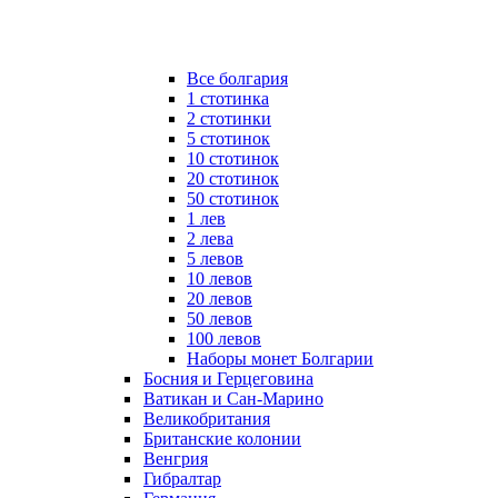
Все болгария
1 стотинка
2 стотинки
5 стотинок
10 стотинок
20 стотинок
50 стотинок
1 лев
2 лева
5 левов
10 левов
20 левов
50 левов
100 левов
Наборы монет Болгарии
Босния и Герцеговина
Ватикан и Сан-Марино
Великобритания
Британские колонии
Венгрия
Гибралтар