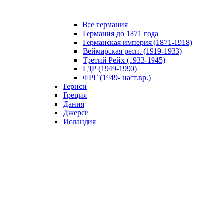
Все германия
Германия до 1871 года
Германская империя (1871-1918)
Веймарская респ. (1919-1933)
Третий Рейх (1933-1945)
ГДР (1949-1990)
ФРГ (1949- наст.вр.)
Гернси
Греция
Дания
Джерси
Исландия