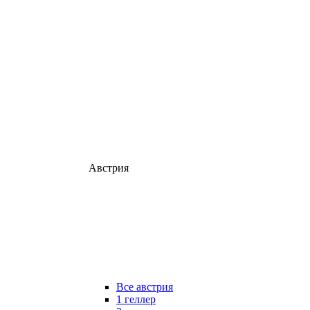
Австрия
Все австрия
1 геллер