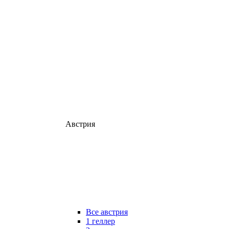
Австрия
Все австрия
1 геллер