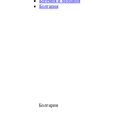
Богемия и Моравия
Болгария
Болгария