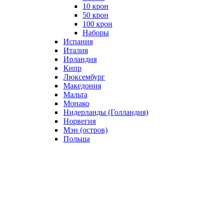
10 крон
50 крон
100 крон
Наборы
Испания
Италия
Ирландия
Кипр
Люксембург
Македония
Мальта
Монако
Нидерланды (Голландия)
Норвегия
Мэн (остров)
Польша