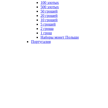
100 злотых
500 злотых
50 грошей
20 грошей
10 грошей
5 грошей
2 гроша
1 грош
Наборы монет Польши
Португалия