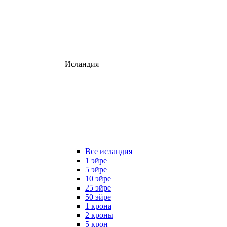
Исландия
Все исландия
1 эйре
5 эйре
10 эйре
25 эйре
50 эйре
1 крона
2 кроны
5 крон