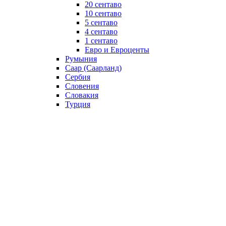
20 сентаво
10 сентаво
5 сентаво
4 сентаво
1 сентаво
Евро и Евроценты
Румыния
Саар (Саарланд)
Сербия
Словения
Словакия
Турция