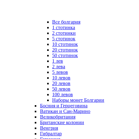
Все болгария
1 стотинка
2 стотинки
5 стотинок
10 стотинок
20 стотинок
50 стотинок
1 лев
2 лева
5 левов
10 левов
20 левов
50 левов
100 левов
Наборы монет Болгарии
Босния и Герцеговина
Ватикан и Сан-Марино
Великобритания
Британские колонии
Венгрия
Гибралтар