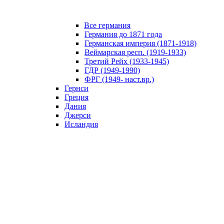
Все германия
Германия до 1871 года
Германская империя (1871-1918)
Веймарская респ. (1919-1933)
Третий Рейх (1933-1945)
ГДР (1949-1990)
ФРГ (1949- наст.вр.)
Гернси
Греция
Дания
Джерси
Исландия