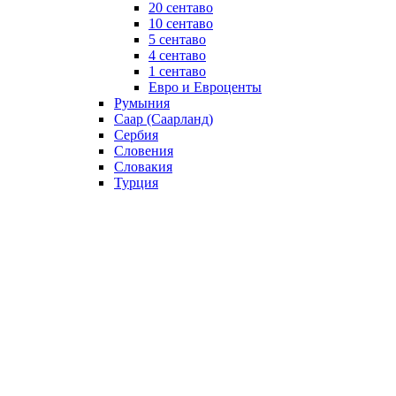
20 сентаво
10 сентаво
5 сентаво
4 сентаво
1 сентаво
Евро и Евроценты
Румыния
Саар (Саарланд)
Сербия
Словения
Словакия
Турция