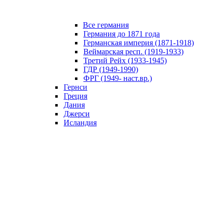
Все германия
Германия до 1871 года
Германская империя (1871-1918)
Веймарская респ. (1919-1933)
Третий Рейх (1933-1945)
ГДР (1949-1990)
ФРГ (1949- наст.вр.)
Гернси
Греция
Дания
Джерси
Исландия