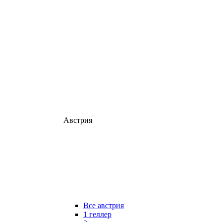
Австрия
Все австрия
1 геллер