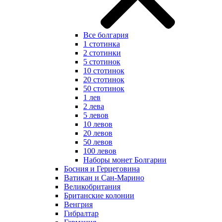
Все болгария
1 стотинка
2 стотинки
5 стотинок
10 стотинок
20 стотинок
50 стотинок
1 лев
2 лева
5 левов
10 левов
20 левов
50 левов
100 левов
Наборы монет Болгарии
Босния и Герцеговина
Ватикан и Сан-Марино
Великобритания
Британские колонии
Венгрия
Гибралтар