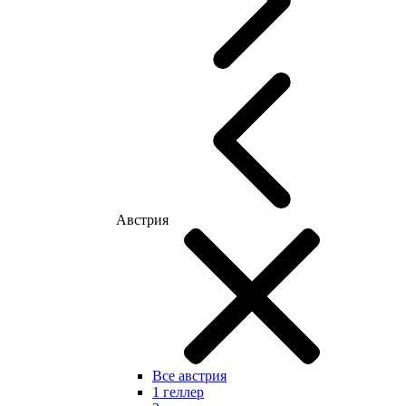
Австрия
Все австрия
1 геллер