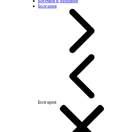
Богемия и Моравия
Болгария
Болгария