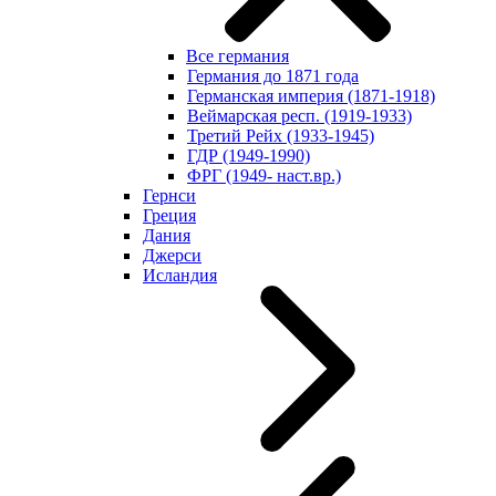
Все германия
Германия до 1871 года
Германская империя (1871-1918)
Веймарская респ. (1919-1933)
Третий Рейх (1933-1945)
ГДР (1949-1990)
ФРГ (1949- наст.вр.)
Гернси
Греция
Дания
Джерси
Исландия