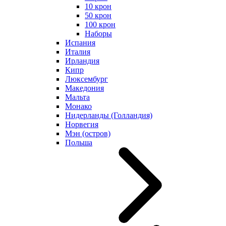
10 крон
50 крон
100 крон
Наборы
Испания
Италия
Ирландия
Кипр
Люксембург
Македония
Мальта
Монако
Нидерланды (Голландия)
Норвегия
Мэн (остров)
Польша