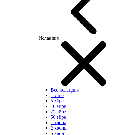
Исландия
Все исландия
1 эйре
5 эйре
10 эйре
25 эйре
50 эйре
1 крона
2 кроны
5 крон