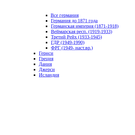
Все германия
Германия до 1871 года
Германская империя (1871-1918)
Веймарская респ. (1919-1933)
Третий Рейх (1933-1945)
ГДР (1949-1990)
ФРГ (1949- наст.вр.)
Гернси
Греция
Дания
Джерси
Исландия