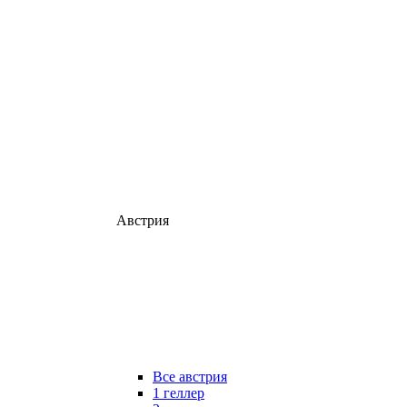
Австрия
Все австрия
1 геллер