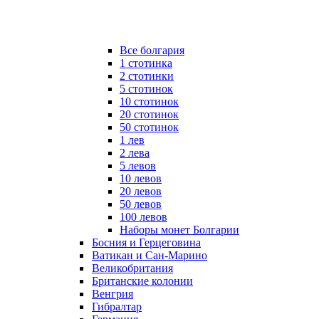
Все болгария
1 стотинка
2 стотинки
5 стотинок
10 стотинок
20 стотинок
50 стотинок
1 лев
2 лева
5 левов
10 левов
20 левов
50 левов
100 левов
Наборы монет Болгарии
Босния и Герцеговина
Ватикан и Сан-Марино
Великобритания
Британские колонии
Венгрия
Гибралтар