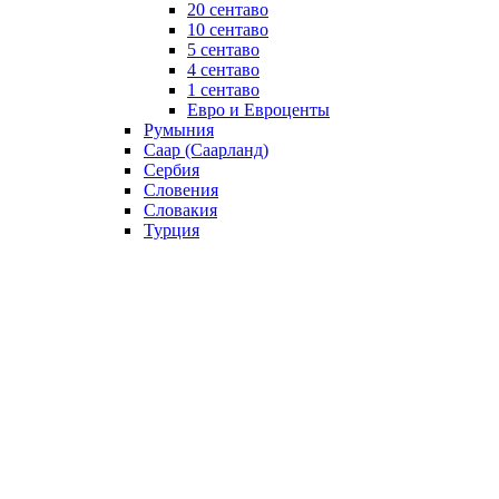
20 сентаво
10 сентаво
5 сентаво
4 сентаво
1 сентаво
Евро и Евроценты
Румыния
Саар (Саарланд)
Сербия
Словения
Словакия
Турция