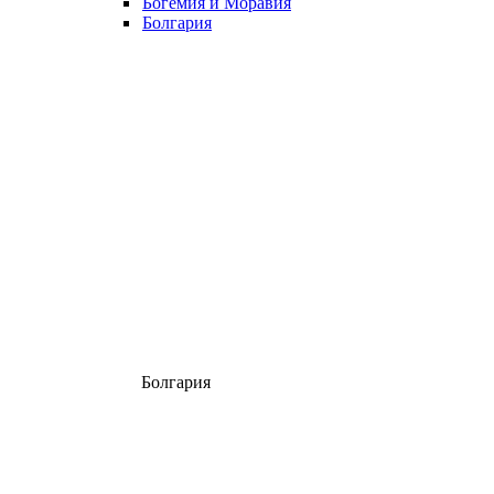
Богемия и Моравия
Болгария
Болгария