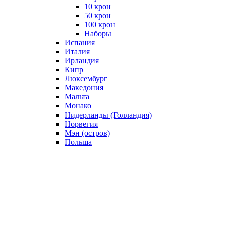
10 крон
50 крон
100 крон
Наборы
Испания
Италия
Ирландия
Кипр
Люксембург
Македония
Мальта
Монако
Нидерланды (Голландия)
Норвегия
Мэн (остров)
Польша