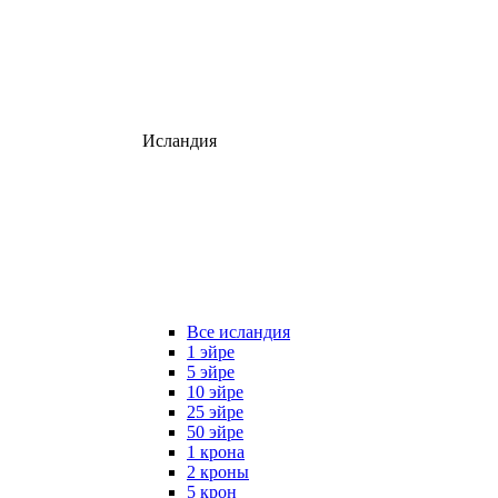
Исландия
Все исландия
1 эйре
5 эйре
10 эйре
25 эйре
50 эйре
1 крона
2 кроны
5 крон