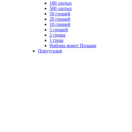
100 злотых
500 злотых
50 грошей
20 грошей
10 грошей
5 грошей
2 гроша
1 грош
Наборы монет Польши
Португалия