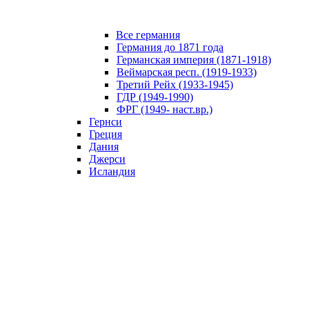
Все германия
Германия до 1871 года
Германская империя (1871-1918)
Веймарская респ. (1919-1933)
Третий Рейх (1933-1945)
ГДР (1949-1990)
ФРГ (1949- наст.вр.)
Гернси
Греция
Дания
Джерси
Исландия