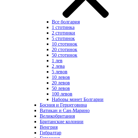
Все болгария
1 стотинка
2 стотинки
5 стотинок
10 стотинок
20 стотинок
50 стотинок
1 лев
2 лева
5 левов
10 левов
20 левов
50 левов
100 левов
Наборы монет Болгарии
Босния и Герцеговина
Ватикан и Сан-Марино
Великобритания
Британские колонии
Венгрия
Гибралтар