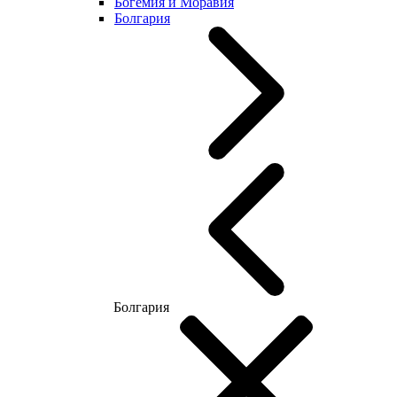
Богемия и Моравия
Болгария
Болгария