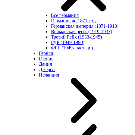
Все германия
Германия до 1871 года
Германская империя (1871-1918)
Веймарская респ. (1919-1933)
Третий Рейх (1933-1945)
ГДР (1949-1990)
ФРГ (1949- наст.вр.)
Гернси
Греция
Дания
Джерси
Исландия