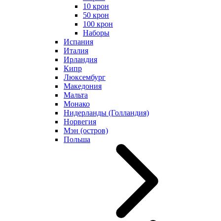
10 крон
50 крон
100 крон
Наборы
Испания
Италия
Ирландия
Кипр
Люксембург
Македония
Мальта
Монако
Нидерланды (Голландия)
Норвегия
Мэн (остров)
Польша