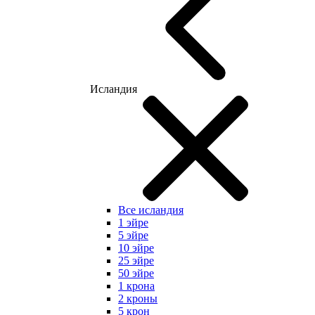
Исландия
Все исландия
1 эйре
5 эйре
10 эйре
25 эйре
50 эйре
1 крона
2 кроны
5 крон