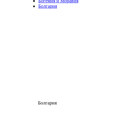
Богемия и Моравия
Болгария
Болгария