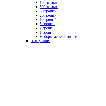
100 злотых
500 злотых
50 грошей
20 грошей
10 грошей
5 грошей
2 гроша
1 грош
Наборы монет Польши
Португалия