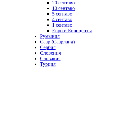
20 сентаво
10 сентаво
5 сентаво
4 сентаво
1 сентаво
Евро и Евроценты
Румыния
Саар (Саарланд)
Сербия
Словения
Словакия
Турция