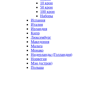
10 крон
50 крон
100 крон
Наборы
Испания
Италия
Ирландия
Кипр
Люксембург
Македония
Мальта
Монако
Нидерланды (Голландия)
Норвегия
Мэн (остров)
Польша