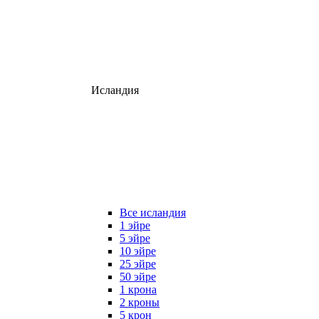
Исландия
Все исландия
1 эйре
5 эйре
10 эйре
25 эйре
50 эйре
1 крона
2 кроны
5 крон