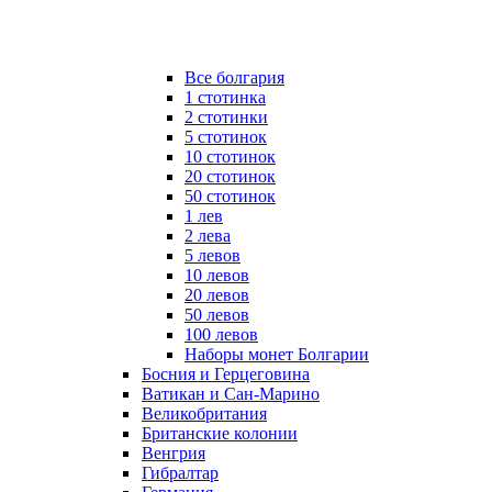
Все болгария
1 стотинка
2 стотинки
5 стотинок
10 стотинок
20 стотинок
50 стотинок
1 лев
2 лева
5 левов
10 левов
20 левов
50 левов
100 левов
Наборы монет Болгарии
Босния и Герцеговина
Ватикан и Сан-Марино
Великобритания
Британские колонии
Венгрия
Гибралтар