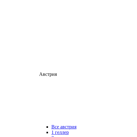
Австрия
Все австрия
1 геллер