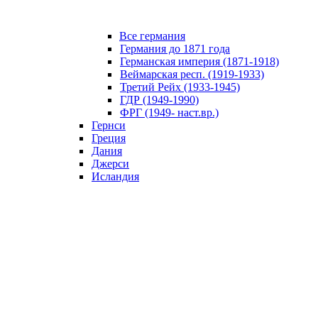
Все германия
Германия до 1871 года
Германская империя (1871-1918)
Веймарская респ. (1919-1933)
Третий Рейх (1933-1945)
ГДР (1949-1990)
ФРГ (1949- наст.вр.)
Гернси
Греция
Дания
Джерси
Исландия