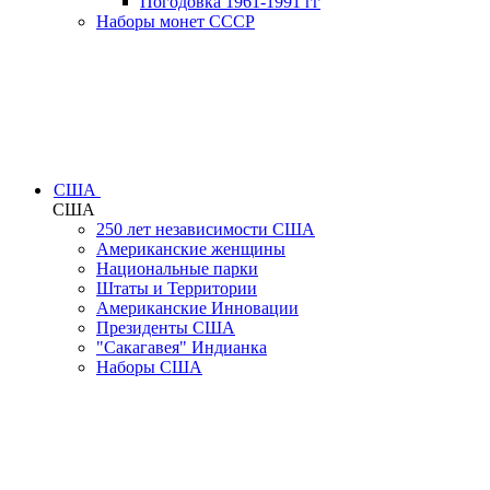
Погодовка 1961-1991 гг
Наборы монет СССР
США
США
250 лет независимости США
Американские женщины
Национальные парки
Штаты и Территории
Американские Инновации
Президенты США
"Сакагавея" Индианка
Наборы США