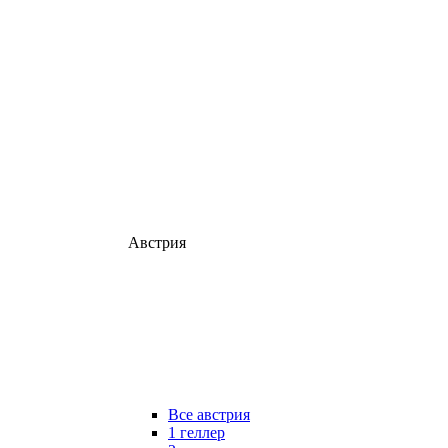
Австрия
Все австрия
1 геллер