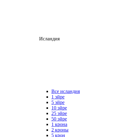
Исландия
Все исландия
1 эйре
5 эйре
10 эйре
25 эйре
50 эйре
1 крона
2 кроны
5 крон