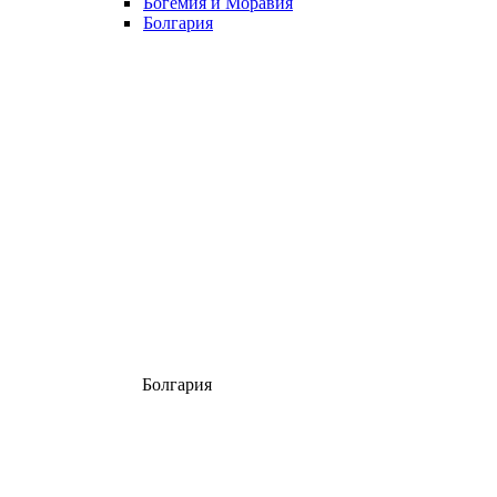
Богемия и Моравия
Болгария
Болгария