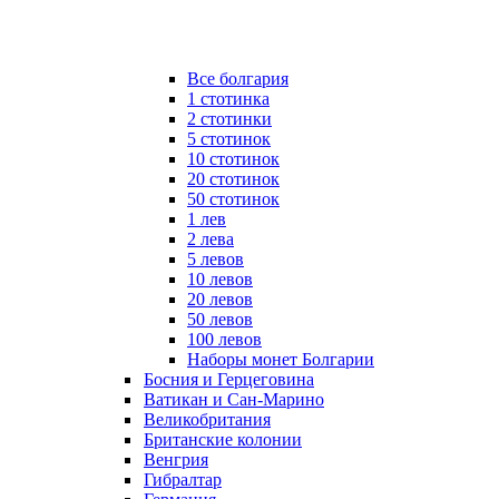
Все болгария
1 стотинка
2 стотинки
5 стотинок
10 стотинок
20 стотинок
50 стотинок
1 лев
2 лева
5 левов
10 левов
20 левов
50 левов
100 левов
Наборы монет Болгарии
Босния и Герцеговина
Ватикан и Сан-Марино
Великобритания
Британские колонии
Венгрия
Гибралтар