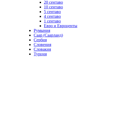
20 сентаво
10 сентаво
5 сентаво
4 сентаво
1 сентаво
Евро и Евроценты
Румыния
Саар (Саарланд)
Сербия
Словения
Словакия
Турция