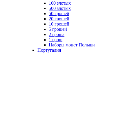
100 злотых
500 злотых
50 грошей
20 грошей
10 грошей
5 грошей
2 гроша
1 грош
Наборы монет Польши
Португалия