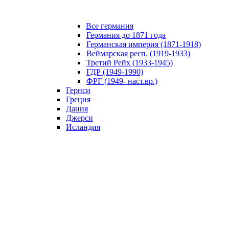
Все германия
Германия до 1871 года
Германская империя (1871-1918)
Веймарская респ. (1919-1933)
Третий Рейх (1933-1945)
ГДР (1949-1990)
ФРГ (1949- наст.вр.)
Гернси
Греция
Дания
Джерси
Исландия