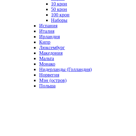
10 крон
50 крон
100 крон
Наборы
Испания
Италия
Ирландия
Кипр
Люксембург
Македония
Мальта
Монако
Нидерланды (Голландия)
Норвегия
Мэн (остров)
Польша