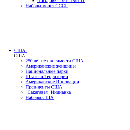
Погодовка 1961-1991 гг
Наборы монет СССР
США
США
250 лет независимости США
Американские женщины
Национальные парки
Штаты и Территории
Американские Инновации
Президенты США
"Сакагавея" Индианка
Наборы США