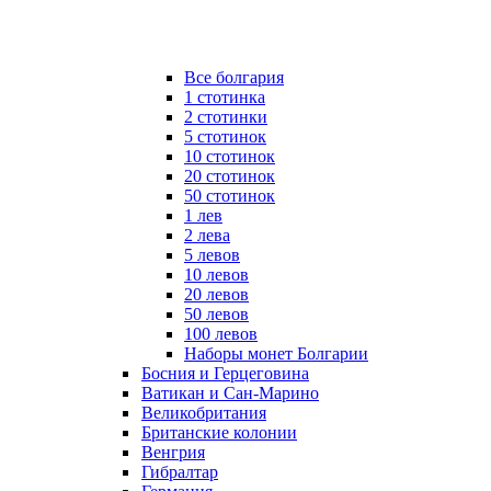
Все болгария
1 стотинка
2 стотинки
5 стотинок
10 стотинок
20 стотинок
50 стотинок
1 лев
2 лева
5 левов
10 левов
20 левов
50 левов
100 левов
Наборы монет Болгарии
Босния и Герцеговина
Ватикан и Сан-Марино
Великобритания
Британские колонии
Венгрия
Гибралтар