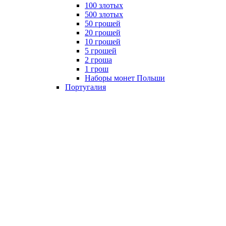
100 злотых
500 злотых
50 грошей
20 грошей
10 грошей
5 грошей
2 гроша
1 грош
Наборы монет Польши
Португалия