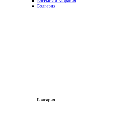
Богемия и Моравия
Болгария
Болгария