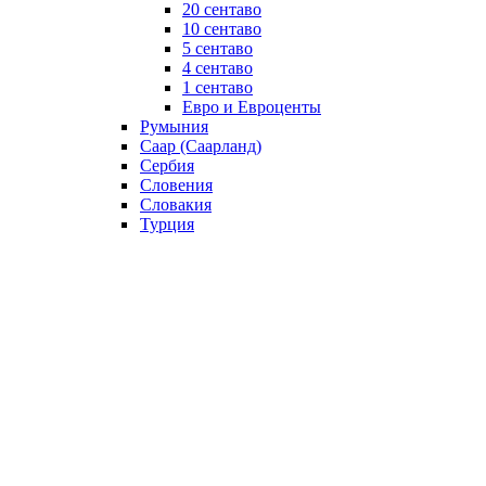
20 сентаво
10 сентаво
5 сентаво
4 сентаво
1 сентаво
Евро и Евроценты
Румыния
Саар (Саарланд)
Сербия
Словения
Словакия
Турция