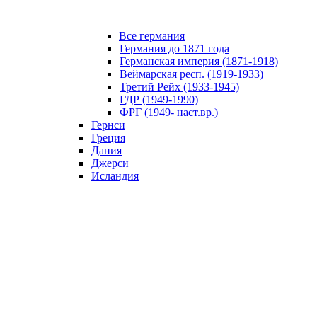
Все германия
Германия до 1871 года
Германская империя (1871-1918)
Веймарская респ. (1919-1933)
Третий Рейх (1933-1945)
ГДР (1949-1990)
ФРГ (1949- наст.вр.)
Гернси
Греция
Дания
Джерси
Исландия