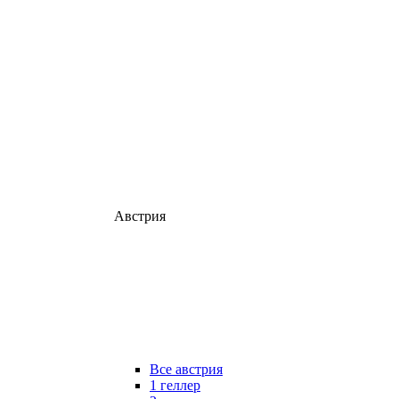
Австрия
Все австрия
1 геллер