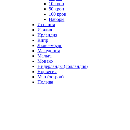
10 крон
50 крон
100 крон
Наборы
Испания
Италия
Ирландия
Кипр
Люксембург
Македония
Мальта
Монако
Нидерланды (Голландия)
Норвегия
Мэн (остров)
Польша