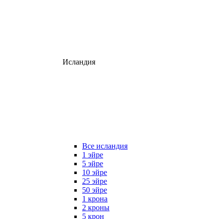
Исландия
Все исландия
1 эйре
5 эйре
10 эйре
25 эйре
50 эйре
1 крона
2 кроны
5 крон