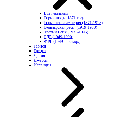
Все германия
Германия до 1871 года
Германская империя (1871-1918)
Веймарская респ. (1919-1933)
Третий Рейх (1933-1945)
ГДР (1949-1990)
ФРГ (1949- наст.вр.)
Гернси
Греция
Дания
Джерси
Исландия