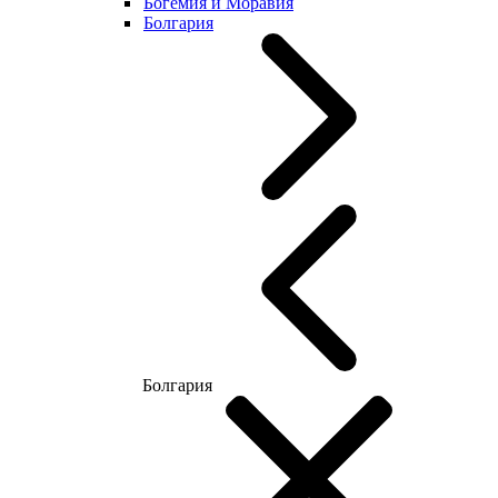
Богемия и Моравия
Болгария
Болгария