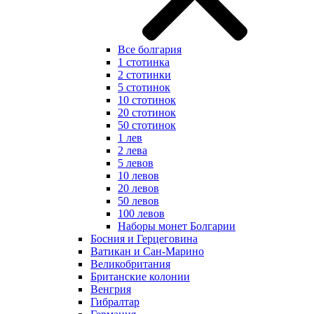
Все болгария
1 стотинка
2 стотинки
5 стотинок
10 стотинок
20 стотинок
50 стотинок
1 лев
2 лева
5 левов
10 левов
20 левов
50 левов
100 левов
Наборы монет Болгарии
Босния и Герцеговина
Ватикан и Сан-Марино
Великобритания
Британские колонии
Венгрия
Гибралтар