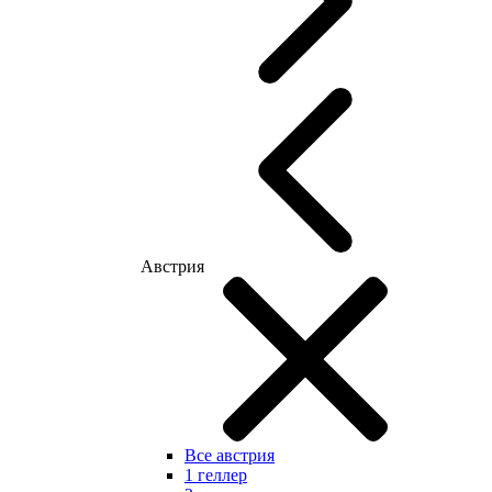
Австрия
Все австрия
1 геллер