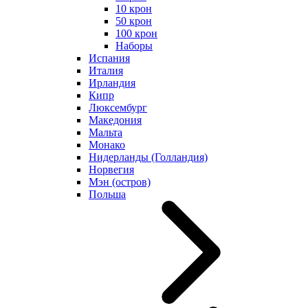
10 крон
50 крон
100 крон
Наборы
Испания
Италия
Ирландия
Кипр
Люксембург
Македония
Мальта
Монако
Нидерланды (Голландия)
Норвегия
Мэн (остров)
Польша