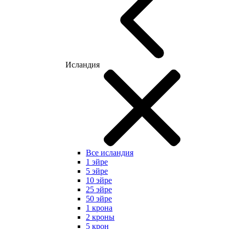
Исландия
Все исландия
1 эйре
5 эйре
10 эйре
25 эйре
50 эйре
1 крона
2 кроны
5 крон