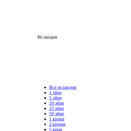
Исландия
Все исландия
1 эйре
5 эйре
10 эйре
25 эйре
50 эйре
1 крона
2 кроны
5 крон