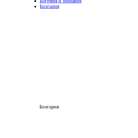
Богемия и Моравия
Болгария
Болгария