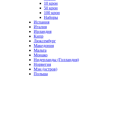
10 крон
50 крон
100 крон
Наборы
Испания
Италия
Ирландия
Кипр
Люксембург
Македония
Мальта
Монако
Нидерланды (Голландия)
Норвегия
Мэн (остров)
Польша