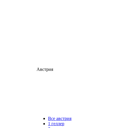
Австрия
Все австрия
1 геллер