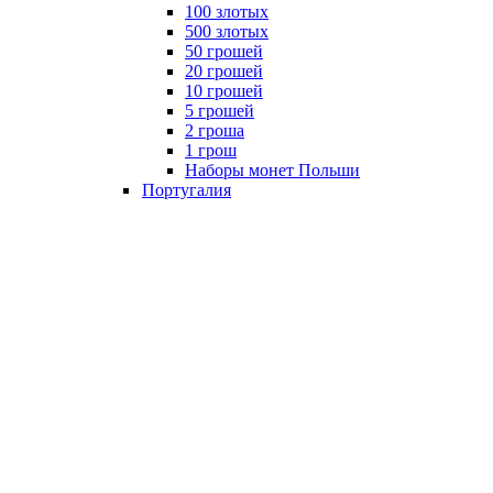
100 злотых
500 злотых
50 грошей
20 грошей
10 грошей
5 грошей
2 гроша
1 грош
Наборы монет Польши
Португалия