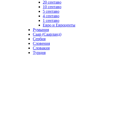
20 сентаво
10 сентаво
5 сентаво
4 сентаво
1 сентаво
Евро и Евроценты
Румыния
Саар (Саарланд)
Сербия
Словения
Словакия
Турция