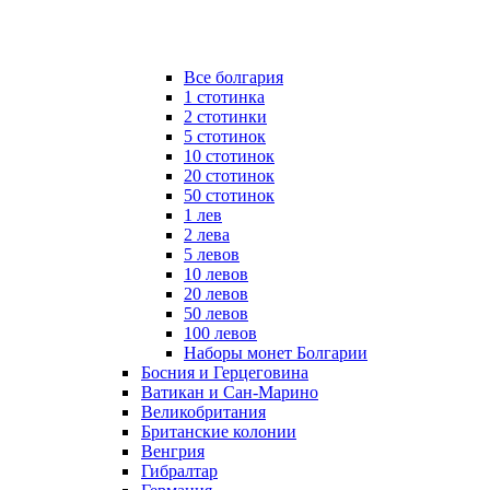
Все болгария
1 стотинка
2 стотинки
5 стотинок
10 стотинок
20 стотинок
50 стотинок
1 лев
2 лева
5 левов
10 левов
20 левов
50 левов
100 левов
Наборы монет Болгарии
Босния и Герцеговина
Ватикан и Сан-Марино
Великобритания
Британские колонии
Венгрия
Гибралтар