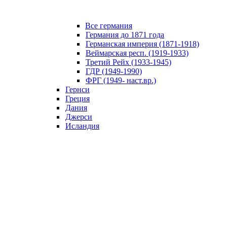
Все германия
Германия до 1871 года
Германская империя (1871-1918)
Веймарская респ. (1919-1933)
Третий Рейх (1933-1945)
ГДР (1949-1990)
ФРГ (1949- наст.вр.)
Гернси
Греция
Дания
Джерси
Исландия