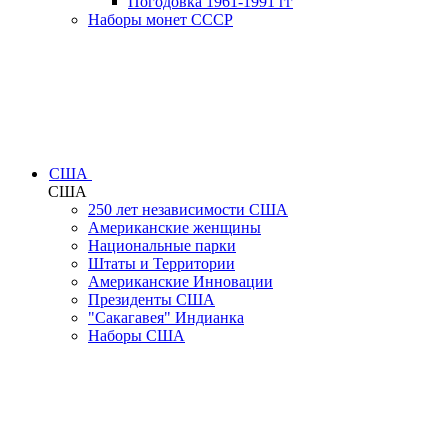
Погодовка 1961-1991 гг
Наборы монет СССР
США
США
250 лет независимости США
Американские женщины
Национальные парки
Штаты и Территории
Американские Инновации
Президенты США
"Сакагавея" Индианка
Наборы США