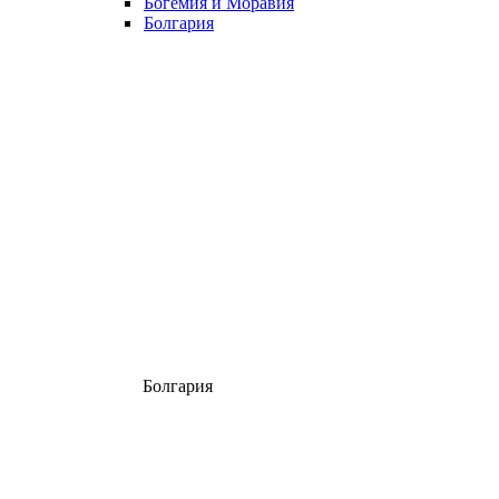
Богемия и Моравия
Болгария
Болгария