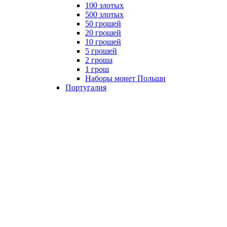
100 злотых
500 злотых
50 грошей
20 грошей
10 грошей
5 грошей
2 гроша
1 грош
Наборы монет Польши
Португалия