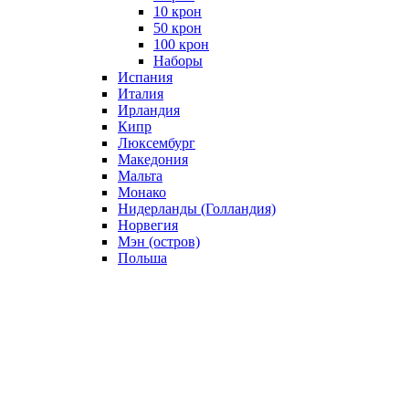
10 крон
50 крон
100 крон
Наборы
Испания
Италия
Ирландия
Кипр
Люксембург
Македония
Мальта
Монако
Нидерланды (Голландия)
Норвегия
Мэн (остров)
Польша