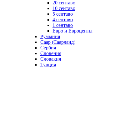
20 сентаво
10 сентаво
5 сентаво
4 сентаво
1 сентаво
Евро и Евроценты
Румыния
Саар (Саарланд)
Сербия
Словения
Словакия
Турция