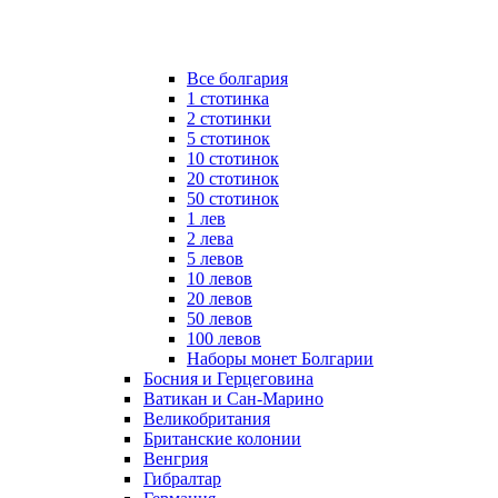
Все болгария
1 стотинка
2 стотинки
5 стотинок
10 стотинок
20 стотинок
50 стотинок
1 лев
2 лева
5 левов
10 левов
20 левов
50 левов
100 левов
Наборы монет Болгарии
Босния и Герцеговина
Ватикан и Сан-Марино
Великобритания
Британские колонии
Венгрия
Гибралтар