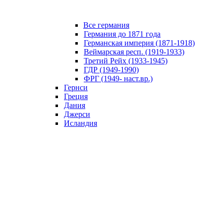
Все германия
Германия до 1871 года
Германская империя (1871-1918)
Веймарская респ. (1919-1933)
Третий Рейх (1933-1945)
ГДР (1949-1990)
ФРГ (1949- наст.вр.)
Гернси
Греция
Дания
Джерси
Исландия