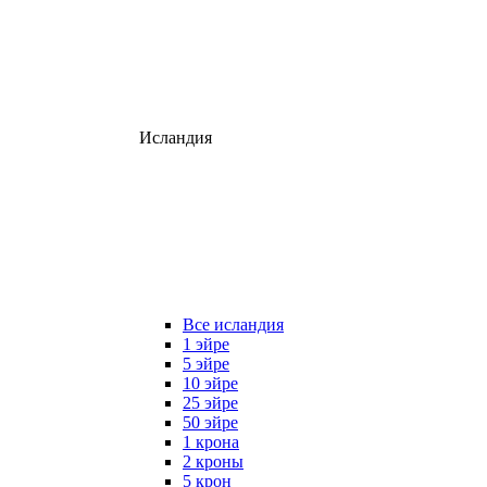
Исландия
Все исландия
1 эйре
5 эйре
10 эйре
25 эйре
50 эйре
1 крона
2 кроны
5 крон