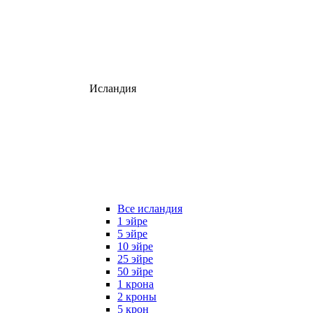
Исландия
Все исландия
1 эйре
5 эйре
10 эйре
25 эйре
50 эйре
1 крона
2 кроны
5 крон