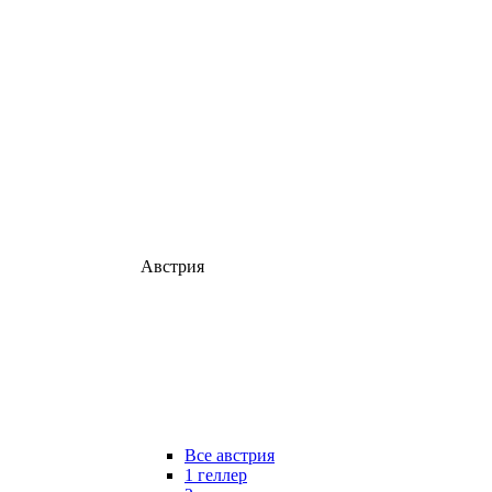
Австрия
Все австрия
1 геллер