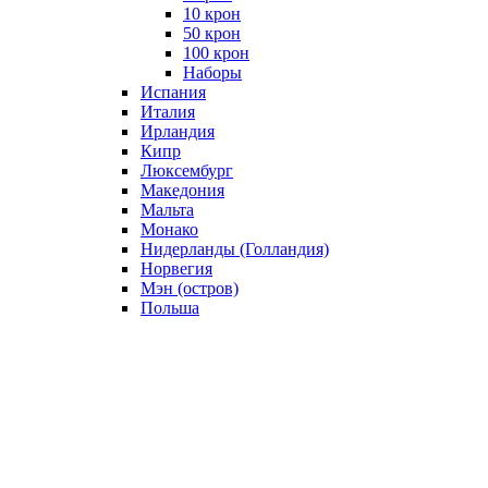
10 крон
50 крон
100 крон
Наборы
Испания
Италия
Ирландия
Кипр
Люксембург
Македония
Мальта
Монако
Нидерланды (Голландия)
Норвегия
Мэн (остров)
Польша