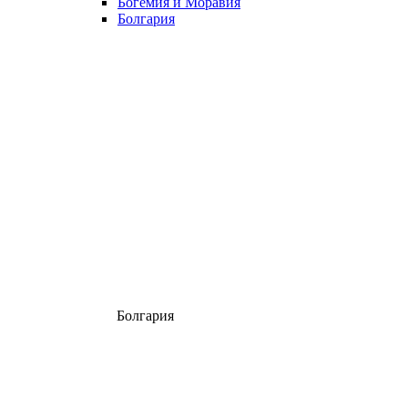
Богемия и Моравия
Болгария
Болгария