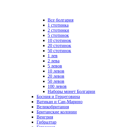
Все болгария
1 стотинка
2 стотинки
5 стотинок
10 стотинок
20 стотинок
50 стотинок
1 лев
2 лева
5 левов
10 левов
20 левов
50 левов
100 левов
Наборы монет Болгарии
Босния и Герцеговина
Ватикан и Сан-Марино
Великобритания
Британские колонии
Венгрия
Гибралтар