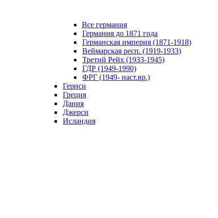
Все германия
Германия до 1871 года
Германская империя (1871-1918)
Веймарская респ. (1919-1933)
Третий Рейх (1933-1945)
ГДР (1949-1990)
ФРГ (1949- наст.вр.)
Гернси
Греция
Дания
Джерси
Исландия