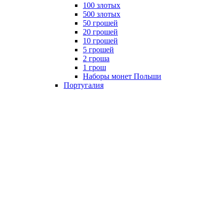
100 злотых
500 злотых
50 грошей
20 грошей
10 грошей
5 грошей
2 гроша
1 грош
Наборы монет Польши
Португалия