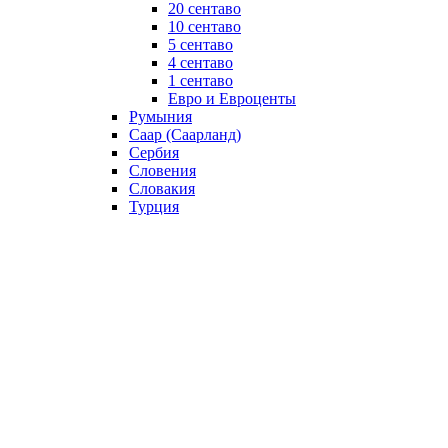
20 сентаво
10 сентаво
5 сентаво
4 сентаво
1 сентаво
Евро и Евроценты
Румыния
Саар (Саарланд)
Сербия
Словения
Словакия
Турция