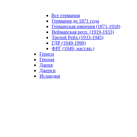
Все германия
Германия до 1871 года
Германская империя (1871-1918)
Веймарская респ. (1919-1933)
Третий Рейх (1933-1945)
ГДР (1949-1990)
ФРГ (1949- наст.вр.)
Гернси
Греция
Дания
Джерси
Исландия