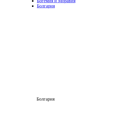
Богемия и Моравия
Болгария
Болгария