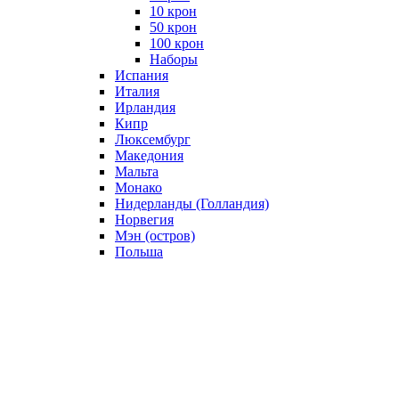
10 крон
50 крон
100 крон
Наборы
Испания
Италия
Ирландия
Кипр
Люксембург
Македония
Мальта
Монако
Нидерланды (Голландия)
Норвегия
Мэн (остров)
Польша