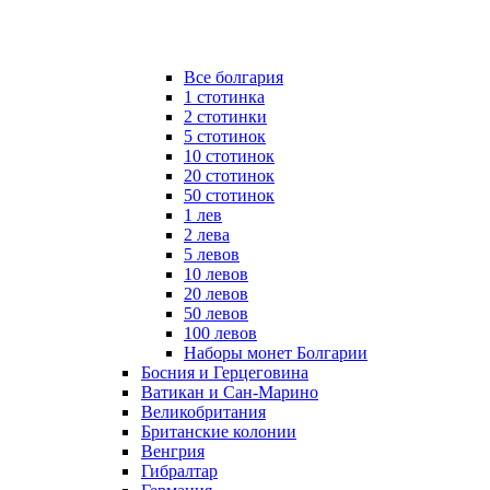
Все болгария
1 стотинка
2 стотинки
5 стотинок
10 стотинок
20 стотинок
50 стотинок
1 лев
2 лева
5 левов
10 левов
20 левов
50 левов
100 левов
Наборы монет Болгарии
Босния и Герцеговина
Ватикан и Сан-Марино
Великобритания
Британские колонии
Венгрия
Гибралтар