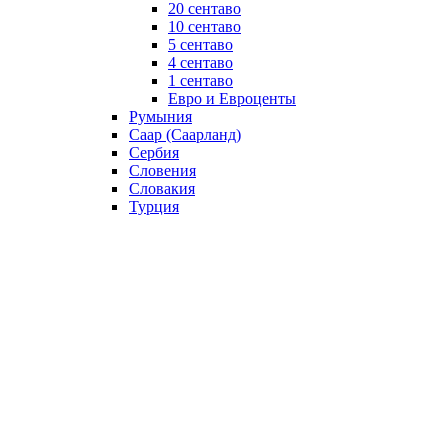
20 сентаво
10 сентаво
5 сентаво
4 сентаво
1 сентаво
Евро и Евроценты
Румыния
Саар (Саарланд)
Сербия
Словения
Словакия
Турция