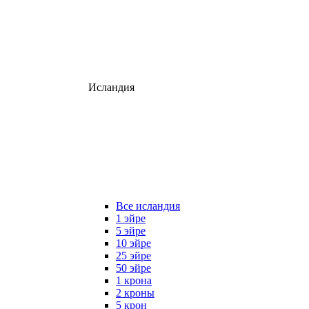
Исландия
Все исландия
1 эйре
5 эйре
10 эйре
25 эйре
50 эйре
1 крона
2 кроны
5 крон