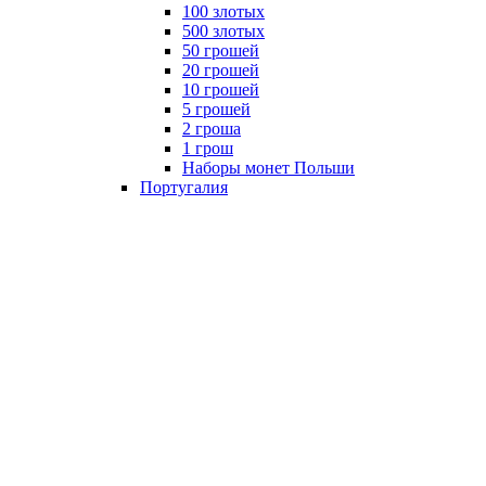
100 злотых
500 злотых
50 грошей
20 грошей
10 грошей
5 грошей
2 гроша
1 грош
Наборы монет Польши
Португалия