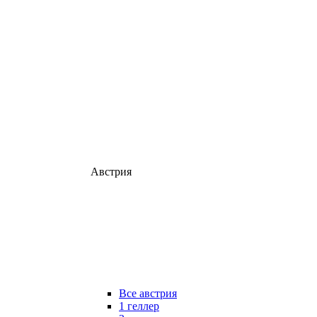
Австрия
Все австрия
1 геллер