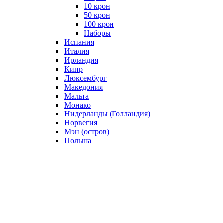
10 крон
50 крон
100 крон
Наборы
Испания
Италия
Ирландия
Кипр
Люксембург
Македония
Мальта
Монако
Нидерланды (Голландия)
Норвегия
Мэн (остров)
Польша