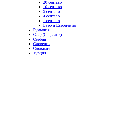
20 сентаво
10 сентаво
5 сентаво
4 сентаво
1 сентаво
Евро и Евроценты
Румыния
Саар (Саарланд)
Сербия
Словения
Словакия
Турция