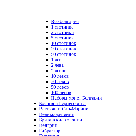
Все болгария
1 стотинка
2 стотинки
5 стотинок
10 стотинок
20 стотинок
50 стотинок
1 лев
2 лева
5 левов
10 левов
20 левов
50 левов
100 левов
Наборы монет Болгарии
Босния и Герцеговина
Ватикан и Сан-Марино
Великобритания
Британские колонии
Венгрия
Гибралтар