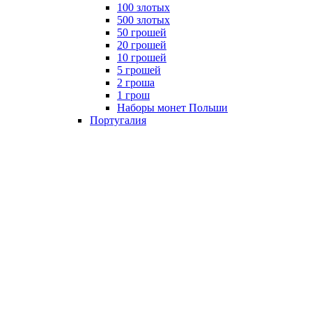
100 злотых
500 злотых
50 грошей
20 грошей
10 грошей
5 грошей
2 гроша
1 грош
Наборы монет Польши
Португалия