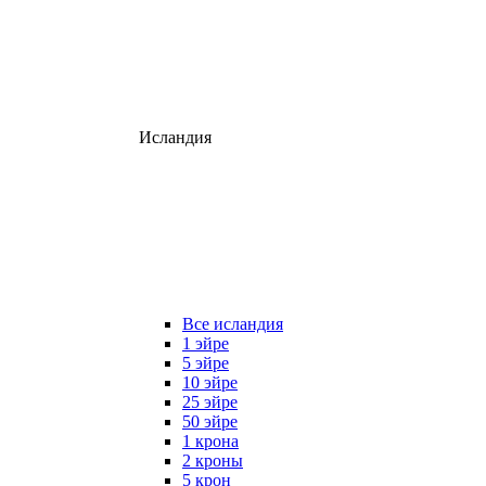
Исландия
Все исландия
1 эйре
5 эйре
10 эйре
25 эйре
50 эйре
1 крона
2 кроны
5 крон