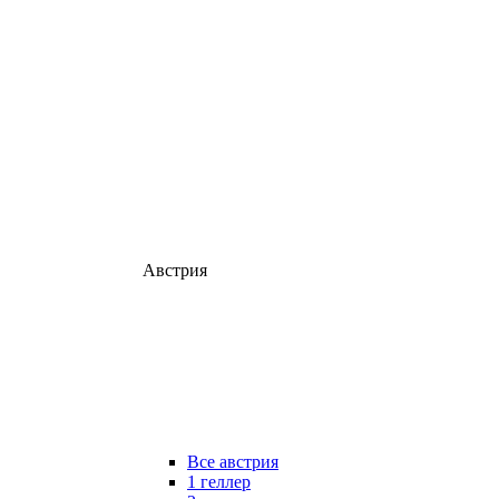
Австрия
Все австрия
1 геллер