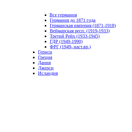
Все германия
Германия до 1871 года
Германская империя (1871-1918)
Веймарская респ. (1919-1933)
Третий Рейх (1933-1945)
ГДР (1949-1990)
ФРГ (1949- наст.вр.)
Гернси
Греция
Дания
Джерси
Исландия