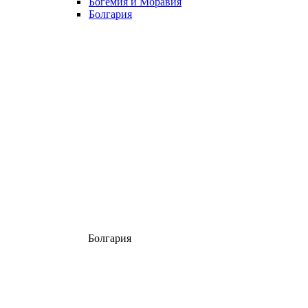
Богемия и Моравия
Болгария
Болгария