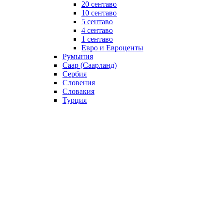
20 сентаво
10 сентаво
5 сентаво
4 сентаво
1 сентаво
Евро и Евроценты
Румыния
Саар (Саарланд)
Сербия
Словения
Словакия
Турция