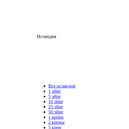
Исландия
Все исландия
1 эйре
5 эйре
10 эйре
25 эйре
50 эйре
1 крона
2 кроны
5 крон