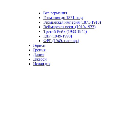
Все германия
Германия до 1871 года
Германская империя (1871-1918)
Веймарская респ. (1919-1933)
Третий Рейх (1933-1945)
ГДР (1949-1990)
ФРГ (1949- наст.вр.)
Гернси
Греция
Дания
Джерси
Исландия