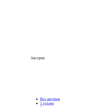
Австрия
Все австрия
1 геллер