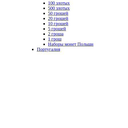
100 злотых
500 злотых
50 грошей
20 грошей
10 грошей
5 грошей
2 гроша
1 грош
Наборы монет Польши
Португалия