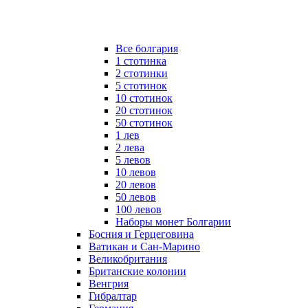
Все болгария
1 стотинка
2 стотинки
5 стотинок
10 стотинок
20 стотинок
50 стотинок
1 лев
2 лева
5 левов
10 левов
20 левов
50 левов
100 левов
Наборы монет Болгарии
Босния и Герцеговина
Ватикан и Сан-Марино
Великобритания
Британские колонии
Венгрия
Гибралтар