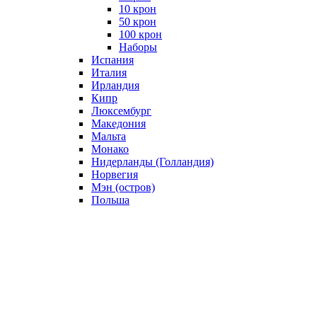
10 крон
50 крон
100 крон
Наборы
Испания
Италия
Ирландия
Кипр
Люксембург
Македония
Мальта
Монако
Нидерланды (Голландия)
Норвегия
Мэн (остров)
Польша