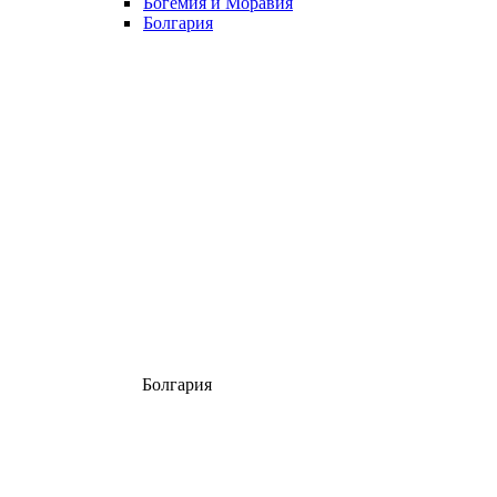
Богемия и Моравия
Болгария
Болгария